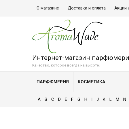
О магазине
Доставка и оплата
Акции 
Интернет-магазин парфюмери
Качество, которое всегда на высоте!
ПАРФЮМЕРИЯ
КОСМЕТИКА
A
B
C
D
E
F
G
H
I
J
K
L
M
N