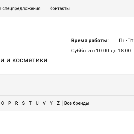
и спецпредложения
Контакты
Время работы:
Пн-Пт 
Суббота с 10:00 до 18:00
и и косметики
O
P
R
S
T
U
V
Y
Z