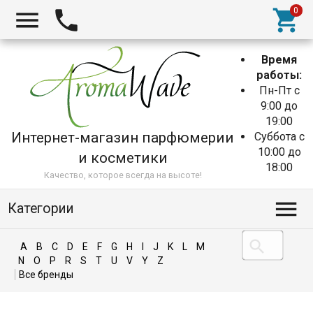
Время
работы:
Пн-Пт с
9:00 до
19:00
Интернет-магазин парфюмерии
Суббота с
10:00 до
и косметики
18:00
Качество, которое всегда на высоте!
Категории
A
B
C
D
E
F
G
H
I
J
K
L
M
N
O
P
R
S
T
U
V
Y
Z