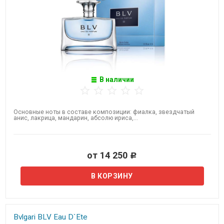
В наличии
Основные ноты в составе композиции: фиалка, звездчатый
анис, лакрица, мандарин, абсолю ириса,...
от 14 250
Р
Bvlgari BLV Eau D`Ete