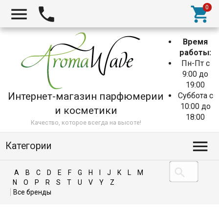
Время
работы:
Пн-Пт с
9:00 до
19:00
Интернет-магазин парфюмерии
Суббота с
10:00 до
и косметики
18:00
Качество, которое всегда на высоте!
Категории
A
B
C
D
E
F
G
H
I
J
K
L
M
N
O
P
R
S
T
U
V
Y
Z