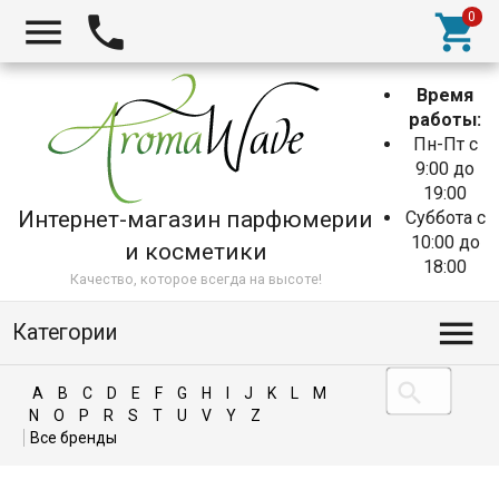
Время
работы:
Пн-Пт с
9:00 до
19:00
Интернет-магазин парфюмерии
Суббота с
10:00 до
и косметики
18:00
Качество, которое всегда на высоте!
Категории
A
B
C
D
E
F
G
H
I
J
K
L
M
N
O
P
R
S
T
U
V
Y
Z