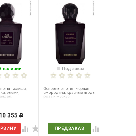
В наличии
Под заказ
ноты - замша,
Основные ноты - чёрная
ка, элеми,
смородина, красные ягоды,
сандал,
роза и мускус.
, пачули и белый
 10 355
Нет в наличии
Р
ПРЕДЗАКАЗ