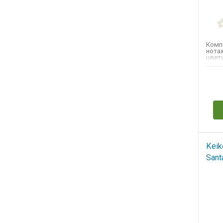
Комп
нотах
цвет
цибет
жасми
Н
Keik
Sant