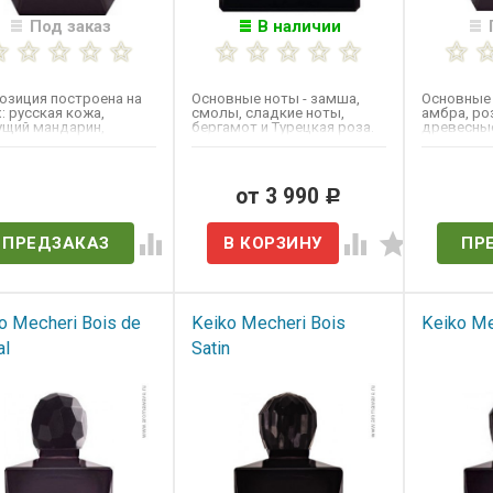
Под заказ
В наличии
озиция построена на
Основные ноты - замша,
Основные 
: русская кожа,
смолы, сладкие ноты,
амбра, роз
ущий мандарин,
бергамот и Турецкая роза.
древесные
ин и ночной цветок
роза. Выпу
на,...
ет в наличии
от 3 990
Нет 
Р
ПРЕДЗАКАЗ
ПР
o Mecheri Bois de
Keiko Mecheri Bois
Keiko Me
al
Satin