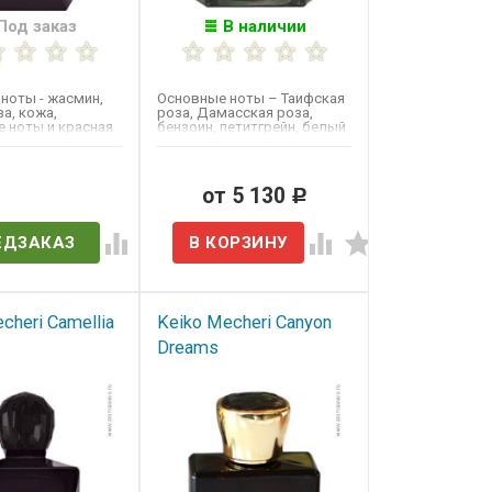
Под заказ
В наличии
ноты - жасмин,
Основные ноты – Таифская
а, кожа,
роза, Дамасская роза,
 ноты и красная
бензоин, петитгрейн, белый
щен в 2010 году.
сандал, ваниль и бобы...
в наличии
от 5 130
Р
ЕДЗАКАЗ
cheri Camellia
Keiko Mecheri Canyon
Dreams