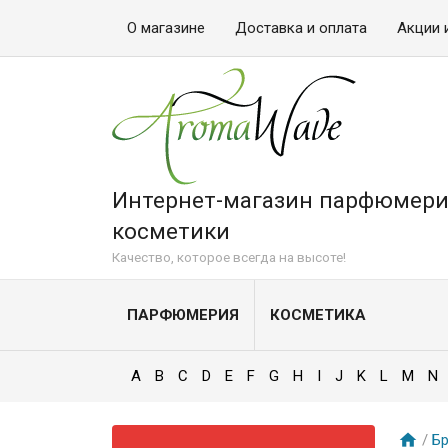
О магазине
Доставка и оплата
Акции 
Интернет-магазин парфюмери
косметики
Качество, которое всегда на высоте!
ПАРФЮМЕРИЯ
КОСМЕТИКА
A
B
C
D
E
F
G
H
I
J
K
L
M
N
/
Б