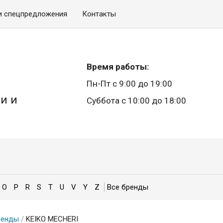
и спецпредложения
Контакты
Время работы:
Пн-Пт с 9:00 до 19:00
и и
Суббота с 10:00 до 18:00
O
P
R
S
T
U
V
Y
Z
ренды
/
KEIKO MECHERI