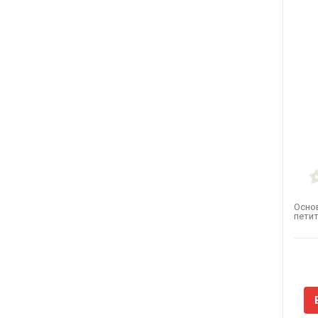
Осно
петит