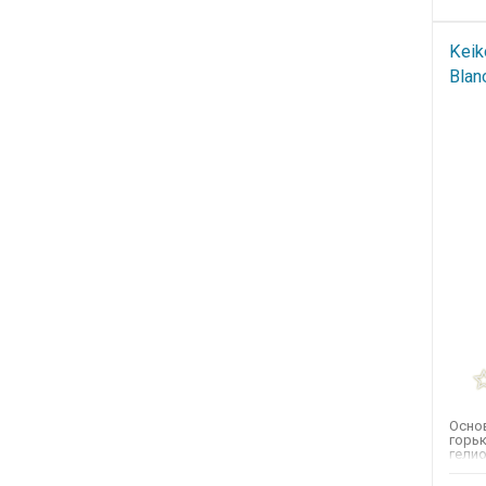
Keik
Blan
Основ
горьк
гелио
тубер