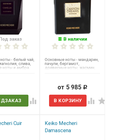
Под заказ
В наличии
ноты - белый чай,
Основные ноты - мандарин,
магнолия, слива,
пачули, бергамот,
 ноты и амбра.
древесные ноты, жасмин,
 2011 году.
ваниль и роза.​
в наличии
от 5 985
Р
ЕДЗАКАЗ
cheri Cuir
Keiko Mecheri
Damascena