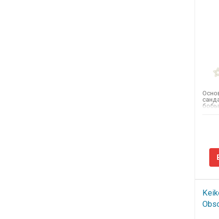
Осно
санда
бобы 
Keik
Obsc