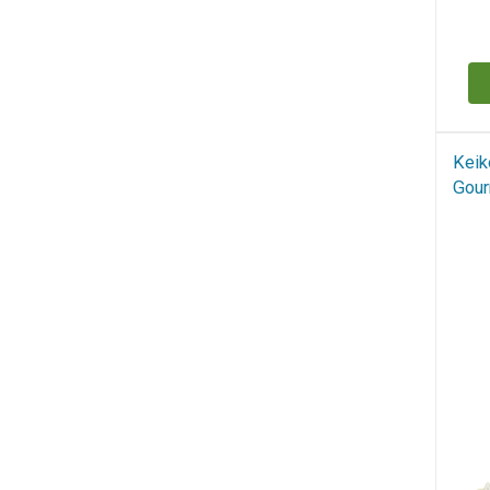
Н
Keik
Gour