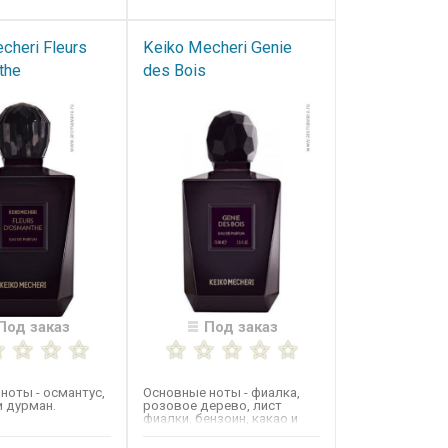
cheri Fleurs
Keiko Mecheri Genie
the
des Bois
Под заказ
Под заказ
ноты - османтус,
Основные ноты -​ фиалка,
и дурман.
розовое дерево, лист
фиалки, бензоин, какао и
бобы тонка.