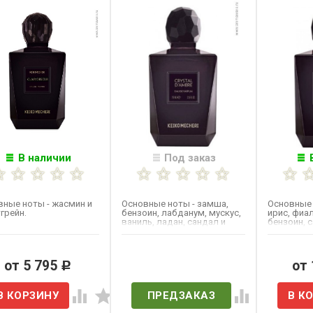
В наличии
Под заказ
вные ноты - жасмин и
Основные ноты - замша,
Основные 
грейн.
бензоин, лабданум, мускус,
ирис, фиал
ваниль, ладан, сандал и
бензоин, 
зелёные ноты.
боярышник
кедр.
от 5 795
Нет в наличии
от
Р
ПРЕДЗАКАЗ