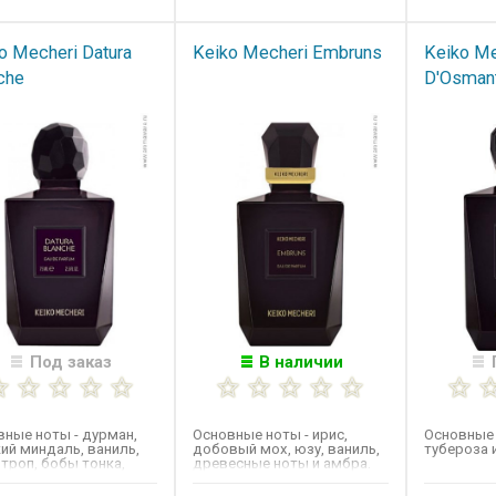
o Mecheri Datura
Keiko Mecheri Embruns
Keiko Me
che
D'Osman
Под заказ
В наличии
ные ноты - дурман,
Основные ноты​ - ирис,
Основные 
ий миндаль, ваниль,
добовый мох, юзу, ваниль,
тубероза 
троп, бобы тонка,
древесные ноты и амбра.
оза и мирра.