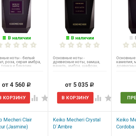
В наличии
В наличии
вные ноты - белый
Основные ноты -
Основные 
л​, роза, серая амбра,
древесные ноты, замша,
камелия, 
тонка и бензоин.
ваниль, амбра, шафран,
древесные
мандарин, красная роза и
Выпущен в
жасмин.
от 4 560
от 5 035
Нет 
Р
Р
ПР
o Mecheri Clair
Keiko Mecheri Crystal
Keiko Me
ur (Jasmine)
D`Ambre
Cordoba