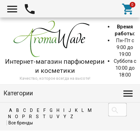
Время
работы:
Пн-Пт с
9:00 до
19:00
Интернет-магазин парфюмерии
Суббота с
10:00 до
и косметики
18:00
Качество, которое всегда на высоте!
Категории
A
B
C
D
E
F
G
H
I
J
K
L
M
N
O
P
R
S
T
U
V
Y
Z