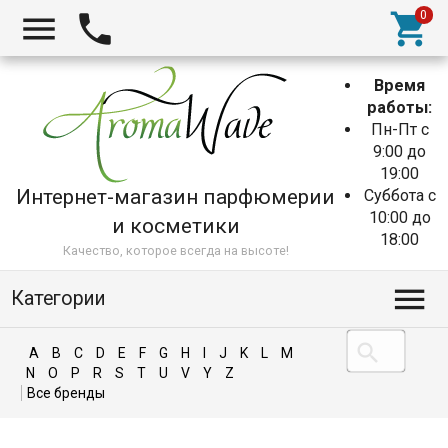
Время
работы:
Пн-Пт с
9:00 до
19:00
Интернет-магазин парфюмерии
Суббота с
10:00 до
и косметики
18:00
Качество, которое всегда на высоте!
Категории
A
B
C
D
E
F
G
H
I
J
K
L
M
N
O
P
R
S
T
U
V
Y
Z