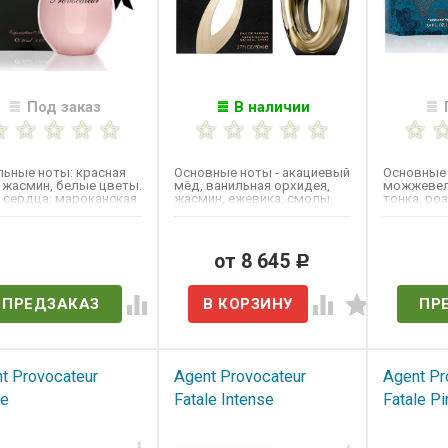
Под заказ
В наличии
льные ноты: красная
Основные ноты - акациевый
Основные 
 жасмин, белые цветы.
мёд, ванильная орхидея,
можжевель
 сердца: мароканская
жасмин, ежевика, смолы,
тонка, ро
 шафран,...
белый перец, мускус и...
мускус, ве
ет в наличии
от 8 645
Нет 
Р
ПРЕДЗАКАЗ
ПР
t Provocateur
Agent Provocateur
Agent Pr
le
Fatale Intense
Fatale Pi