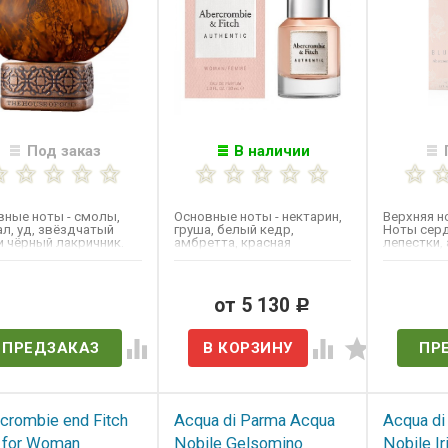
Под заказ
В наличии
вные ноты - смолы,
Основные ноты - ​нектарин,
Верхняя н
л, уд, звёздчатый
груша, белый кедр,
Ноты сер
и чёрный лакричник.
амбретта, красная
лепестки,
смородина, магнолия,
цвет; Базо
сандал,...
ет в наличии
от 5 130
Нет 
Р
ПРЕДЗАКАЗ
ПР
crombie end Fitch
Acqua di Parma Acqua
Acqua di
 for Woman
Nobile Gelsomino​​​​​​​
Nobile Ir