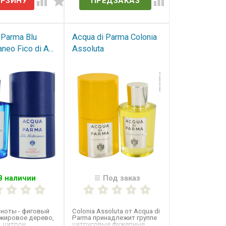
ПРЕДЗАКАЗ
 Parma Blu
Acqua di Parma Colonia
neo​ Fico di A...
Assoluta
В наличии
Под заказ
ноты - фиговый
Colonia Assoluta от Acqua di
нжировое дерево,
Parma принадлежит группе
, цитрон,
цитрусовые фужерные