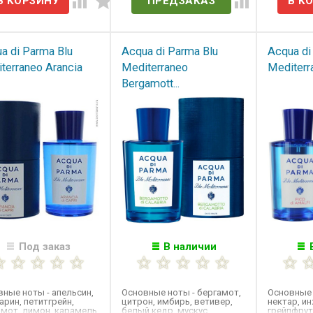
ПРЕДЗАКАЗ
a di Parma Blu
Acqua di Parma Blu
Acqua di
terraneo Arancia
Mediterraneo​
Mediterra
Bergamott...
Под заказ
В наличии
ные ноты - апельсин,
Основные ноты - бергамот,
Основные 
рин, петитгрейн,
цитрон, имбирь, ветивер,
нектар, и
мот, лимон, карамель,
белый кедр, мускус,
грейпфрут