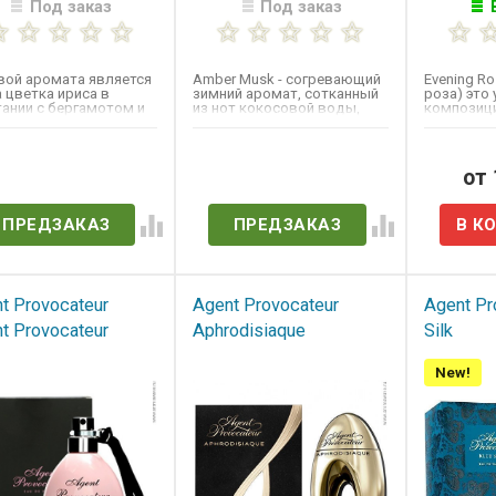
Под заказ
Под заказ
вой аромата является
Amber Musk - согревающий
Evening Ro
 цветка ириса в
зимний аромат, сотканный
роза) это
тании с бергамотом и
из нот кокосовой воды,
композиц
совыми нотами. В...
амброкса (ambrox),...
сочные но
богатые...
ет в наличии
Нет в наличии
от
ПРЕДЗАКАЗ
ПРЕДЗАКАЗ
t Provocateur
Agent Provocateur
Agent Pr
t Provocateur
Aphrodisiaque
Silk
New!