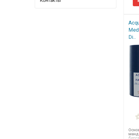
CHANTAL THOMASS
Контакты
CHLOE
CHOPARD
Acqu
CHRISTIAN DIOR
Medi
Di...
CHRISTIAN LACROIX
CHRISTINA AGUILERA
COACH
COMME DES GARCONS
COMPTOIR SUD PACIFIQUE
COSTUME NATIONAL
CREED
DAVIDOFF
DIESEL
DOLCE and GABBANA
Основ
манда
DONNA KARAN
берга