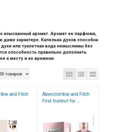
то изысканный аромат. Аромат ее парфюма,
и даже характере. Капелька духов способна
е духи или туалетная вода немыслимы без
тся способность правильно дополнять
е к месту и ко времени.
bie and Fitch
Abercrombie and Fitch​
First Instinct for ...