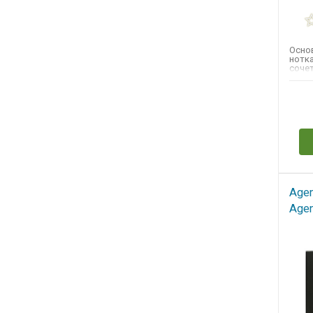
GIANFRANCO FERRE
GIORGIO BEVERLY HILLS
GIVENCHY
Осно
нотка
GRES
соче
цитру
GUCCI
Н
GUERLAIN
GLORIA VANDERBILT
HANAE MORI
HERMES
Agen
HOUBIGANT
Agen
HOUSE OF SILLAGE
HUGO BOSS
ICEBERG
INITIO PARFUMS PRIVES
ISSEY MIYAKE