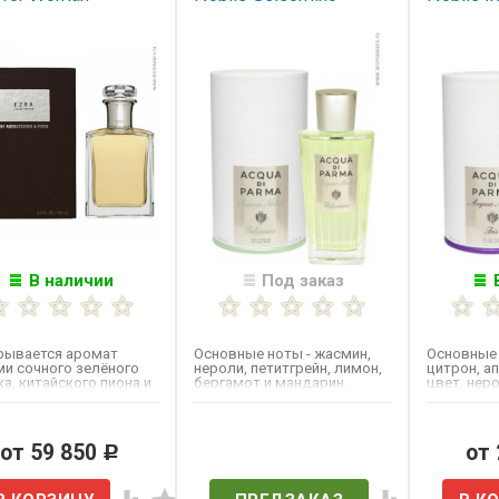
В наличии
Под заказ
рывается аромат
Основные ноты - жасмин,
Основные 
ми сочного зелёного
нероли, петитгрейн, лимон,
цитрон, а
а, китайского пиона и
бергамот и мандарин.​.​
цвет, неро
атом белой фрезии.
грейпфрут
мускус...
от 59 850
Нет в наличии
от
Р