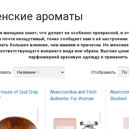
нские ароматы
 женщина знает, что делает ее особенно прекрасной, и э
а почти неощутимый, тонко сообщает нам о её настроении 
зать большее влияние, чем макияж и прическа. Но женски
оответствующего внешнего вида или образа. Высоко цени
парфюмерией красивую одежду и применять е
овать:
Отображать:
House of Oud Crop
Abercrombie and Fitch
Abercrom
7
Authentic For Woman
Blushed