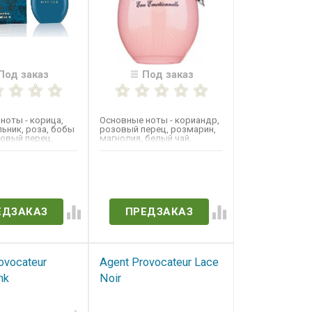
Под заказ
Под заказ
ноты - корица,
Основные ноты - кориандр,
ник, роза, бобы
розовый перец, розмарин,
зовый перец,
магнолия, белый чай,
тивер, сандал,...
османтус, иланг-иланг,...
в наличии
Нет в наличии
ЕДЗАКАЗ
ПРЕДЗАКАЗ
ovocateur
Agent Provocateur Lace
nk
Noir