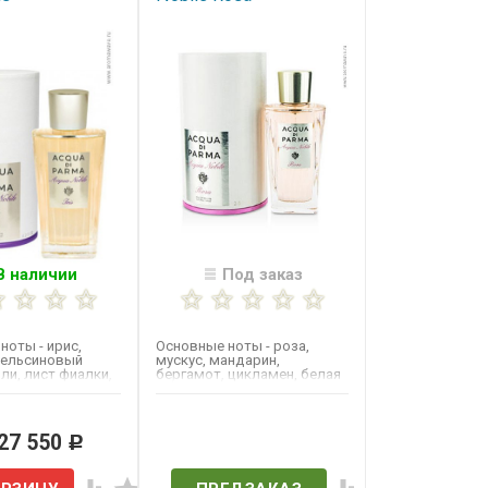
В наличии
Под заказ
ноты - ирис,
Основные ноты - роза,
пельсиновый
мускус, мандарин,
ли, лист фиалки,
бергамот, цикламен, белая
, мандарин,
фрезия, чёрная
смородина,...
 27 550
Нет в наличии
Р