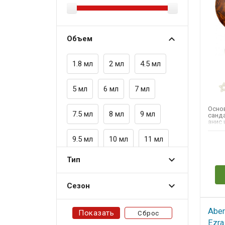
ANNICK GOUTAL
ANTONIO BANDERAS
Объем
ARAMIS
ARMAND BASI
1.8 мл
2 мл
4.5 мл
ARMANI GIORGIO
5 мл
6 мл
7 мл
ASGHARALI
ATTAR COLLECTION
Осно
7.5 мл
8 мл
9 мл
санда
анис 
AZZARO
AZZEDINE ALAIA
9.5 мл
10 мл
11 мл
Н
BADGLEY MISCHKA
Тип
12 мл
12.5 мл
15 мл
BALDININI
BANANA REPUBLIC
Сезон
20 мл
25 мл
30 мл
BILL BLASS
Aber
Сброс
33 мл
35 мл
40 мл
BLOOD CONCEPT
Ezra