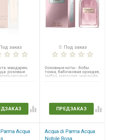
Под заказ
Под заказ
ота: мандарин;
Основные ноты - бобы
дца: розовые
тонка, бабочковая орхидея,
 апельсиновый
амбра, магнолия, маракуйя,
вая нота: ваниль.
апельсиновый цвет и...
в наличии
Нет в наличии
ЕДЗАКАЗ
ПРЕДЗАКАЗ
 Parma Acqua
Acqua di Parma Acqua
is
Nobile Rosa