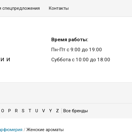
и спецпредложения
Контакты
Время работы:
Пн-Пт с 9:00 до 19:00
и и
Суббота с 10:00 до 18:00
O
P
R
S
T
U
V
Y
Z
арфюмерия
/
Женские ароматы