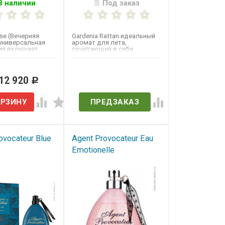
В наличии
Под заказ
se (Вечерняя
Gardenia Rattan идеальный
 универсальная
аромат для лета,
ия включает
сочетающий в себе
ты ежевики и
сверкающие морские ноты,
роскошные...
 12 920
Нет в наличии
Р
ПРЕДЗАКАЗ
ovocateur Blue
Agent Provocateur Eau
Emotionelle