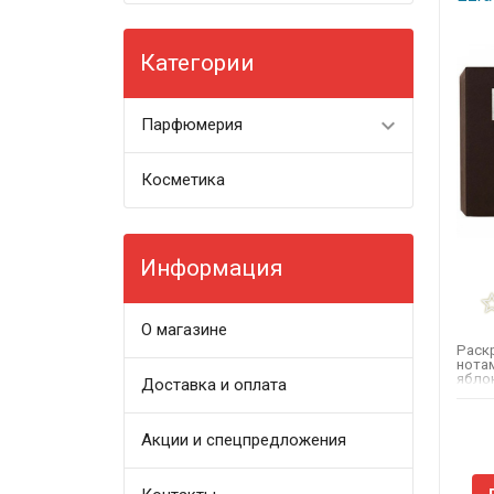
BOTTEGA VENETA
45 мл
48 мл
50 мл
BOUCHERON
Категории
BRITNEY SPEARS
54 мл
60 мл
65 мл
BRUNO BANANI
Парфюмерия
70 мл
75 мл
80 мл
BURBERRY
Косметика
BVLGARI
85 мл
90 мл
92 мл
BYREDO
100 мл
110 мл
CACHAREL
Информация
CALVIN KLEIN
120 мл
125 мл
CARLA FRACCI
О магазине
Раск
CAROLINA HERRERA
150 мл
175 мл
нота
яблок
Доставка и оплата
CARTIER
аром
В...
200 мл
250 мл
CASTELBAJAC
Акции и спецпредложения
CERRUTI
300 мл
500 мл