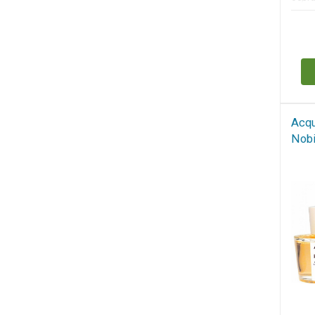
муску
DSQUARED2
EISENBERG
Н
ELIE SAAB
ELIZABETH ARDEN
ELLEN TRACY
EMILIO PUCCI
Acqu
Nobi
ESCADA
ETAT LIBRE D`ORANGE
EX NIHILO
FENDI
FRANCESCO SMALTO
FRANCK OLIVIER
GHOST
GIAN MARCO VENTURI