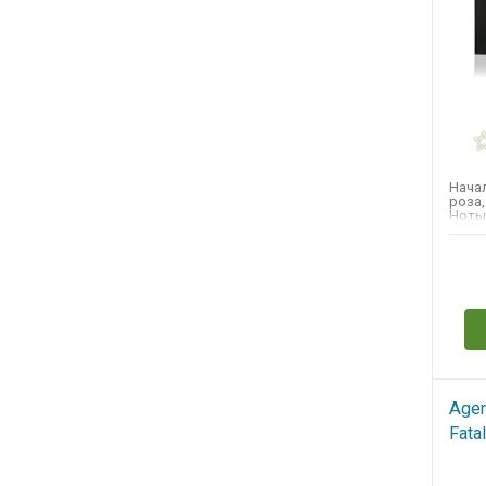
JACQUES FATH
JEAN PAUL GAULTIER
JENNIFER LOPEZ
JIL SANDER
JOHN GALLIANO
Нача
JOHN VARVATOS
роза,
Ноты
JUICY COUTURE
роза,
JULIETTE HAS A GUN
Н
JUDITH LEIBER​
KEIKO MECHERI
KENNETH COLE
KENZO
Agen
L`ARTISAN PARFUMEUR
Fata
LA PERLA