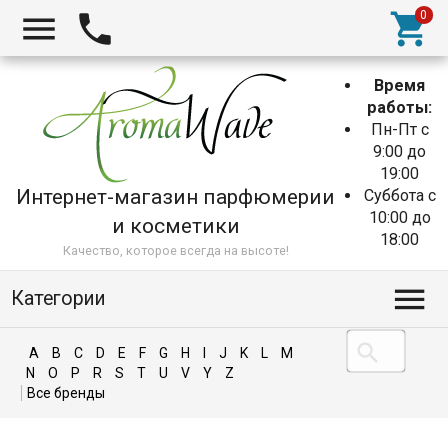
Время
работы:
Пн-Пт с
9:00 до
19:00
Интернет-магазин парфюмерии
Суббота с
10:00 до
и косметики
18:00
Качество, которое всегда на высоте!
Категории
A
B
C
D
E
F
G
H
I
J
K
L
M
N
O
P
R
S
T
U
V
Y
Z