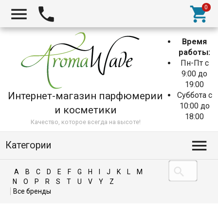
Время
работы:
Пн-Пт с
9:00 до
19:00
Интернет-магазин парфюмерии
Суббота с
10:00 до
и косметики
18:00
Качество, которое всегда на высоте!
Категории
A
B
C
D
E
F
G
H
I
J
K
L
M
N
O
P
R
S
T
U
V
Y
Z