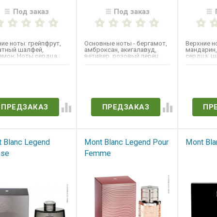
Под заказ
Под заказ
ие ноты: грейпфрут,
Основные ноты - ​бергамот,
Верхние н
атный шалфей,
амброксан, акигалавуд,
мандарин,
мон; Ноты сердца :
ветивер, розовый перец,
сердца: ш
фиалки, корица;
кожа, пачули, мускатный...
имбирь; Н
..
мускус,...
ет в наличии
Нет в наличии
Нет 
ПРЕДЗАКАЗ
ПРЕДЗАКАЗ
ПР
 Blanc Legend
Mont Blanc Legend Pour
Mont Bla
nse
Femme