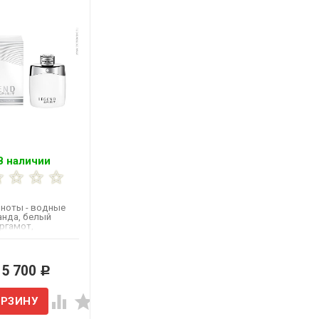
В наличии
ноты - водные
анда, белый
ергамот,
, розовый перец,
 5 700
Р