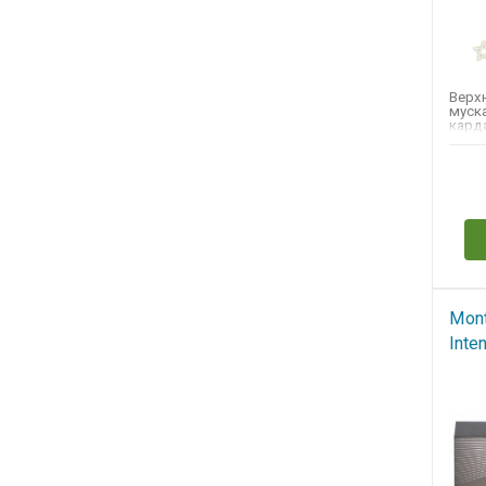
Верхн
муск
карда
лист 
Ноты.
Н
Mont
Inte