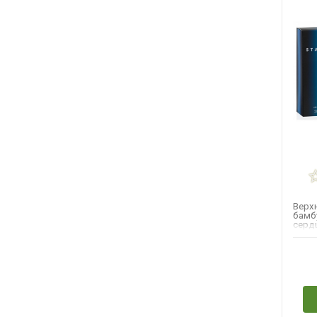
Верхн
бамб
сердц
кедр,
Н