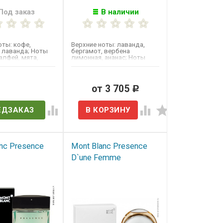
Под заказ
В наличии
оты: кофе,
Верхние ноты: лаванда,
 лаванда; Ноты
бергамот, вербена
алфей, мята,
лимонная, ананас; Ноты
оты базы:
сердца: кумарин, дубовый
мох,...
в наличии
от 3 705
Р
ЕДЗАКАЗ
nc Presence
Mont Blanc Presence
D`une Femme