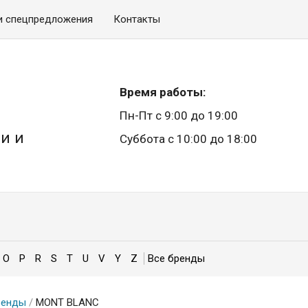
и спецпредложения
Контакты
Время работы:
Пн-Пт с 9:00 до 19:00
и и
Суббота с 10:00 до 18:00
O
P
R
S
T
U
V
Y
Z
ренды
/
MONT BLANC