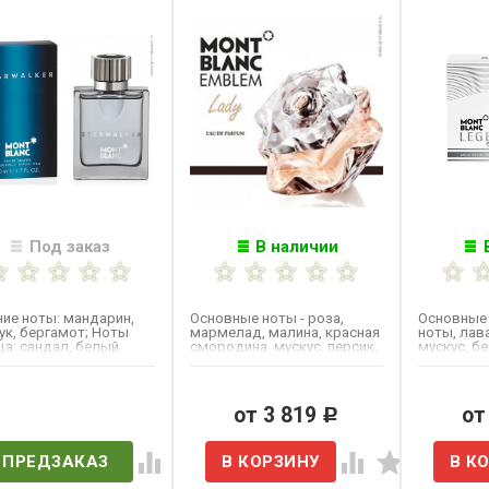
Под заказ
В наличии
ие ноты: мандарин,
Основные ноты - роза,
Основные 
ук, бергамот; Ноты
мармелад, малина, красная
ноты, лав
а: сандал, белый
смородина, мускус, персик,
мускус, б
 белый мускус; Ноты...
пачули, палисандр и...
грейпфрут
светлая...
ет в наличии
от 3 819
от
Р
ПРЕДЗАКАЗ