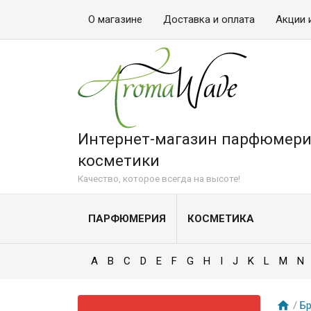
О магазине
Доставка и оплата
Акции 
Интернет-магазин парфюмери
косметики
Качество, которое всегда на высоте!
ПАРФЮМЕРИЯ
КОСМЕТИКА
A
B
C
D
E
F
G
H
I
J
K
L
M
N
/
Б