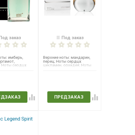
Под заказ
Под заказ
оты: имбирь,
Верхние ноты: мандарин,
ергамот,
перец; Ноты сердца:
 Ноты сердца:
цикламен, орхидея; Ноты
алфей, гелиотроп;
базы: махагони, сандал,...
в наличии
Нет в наличии
ЕДЗАКАЗ
ПРЕДЗАКАЗ
c Legend Spirit