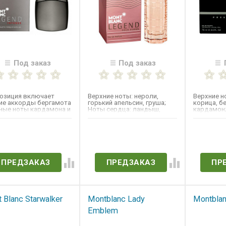
Под заказ
Под заказ
озиция включает
Верхние ноты: нероли,
Верхние н
ие аккорды бергамота
горький апельсин, груша;
корица, б
яные ноты кардамона и
Ноты сердца: ландыш,
кардамон;
а пеппервуд. Чистое...
Индийский жасмин,...
яблоко, ш
Ноты...
ет в наличии
Нет в наличии
Нет 
ПРЕДЗАКАЗ
ПРЕДЗАКАЗ
ПР
 Blanc Starwalker
Montblanc Lady
Montblan
Emblem