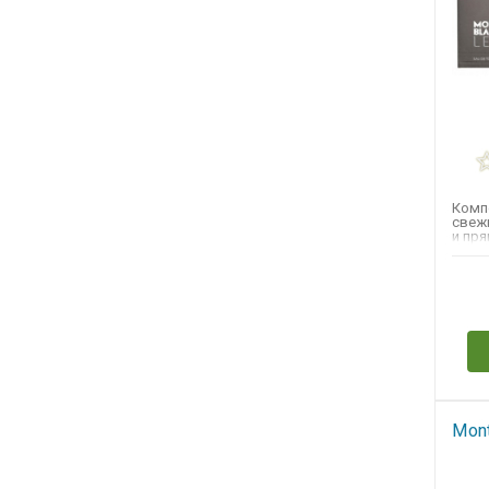
Комп
свеж
и пр
дерев
Н
Mont