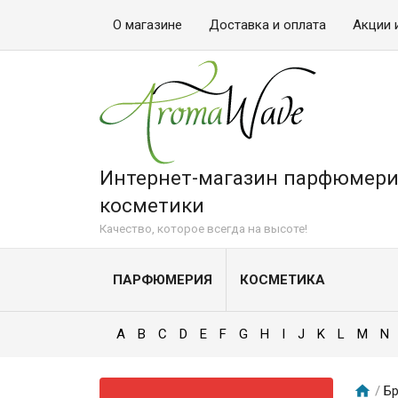
О магазине
Доставка и оплата
Акции 
Интернет-магазин парфюмери
косметики
Качество, которое всегда на высоте!
ПАРФЮМЕРИЯ
КОСМЕТИКА
A
B
C
D
E
F
G
H
I
J
K
L
M
N
/
Бр