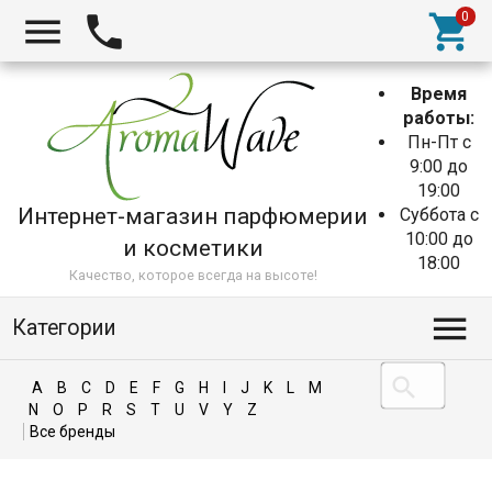
Время
работы:
Пн-Пт с
9:00 до
19:00
Интернет-магазин парфюмерии
Суббота с
10:00 до
и косметики
18:00
Качество, которое всегда на высоте!
Категории
A
B
C
D
E
F
G
H
I
J
K
L
M
N
O
P
R
S
T
U
V
Y
Z