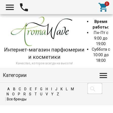
Время
работы:
Пн-Пт с
9:00 до
19:00
Интернет-магазин парфюмерии
Суббота с
10:00 до
и косметики
18:00
Качество, которое всегда на высоте!
Категории
A
B
C
D
E
F
G
H
I
J
K
L
M
N
O
P
R
S
T
U
V
Y
Z