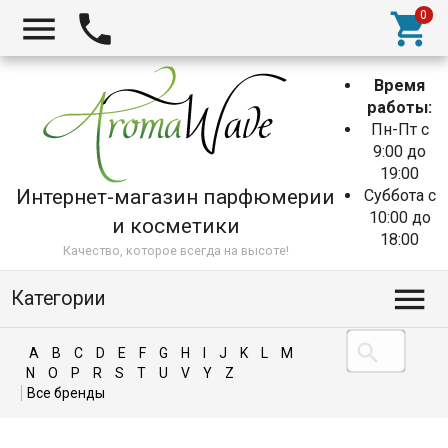
Время
работы:
Пн-Пт с
9:00 до
19:00
Интернет-магазин парфюмерии
Суббота с
10:00 до
и косметики
18:00
Качество, которое всегда на высоте!
Категории
A
B
C
D
E
F
G
H
I
J
K
L
M
N
O
P
R
S
T
U
V
Y
Z