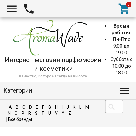
Время
работы:
Пн-Пт с
9:00 до
19:00
Интернет-магазин парфюмерии
Суббота с
10:00 до
и косметики
18:00
Качество, которое всегда на высоте!
Категории
A
B
C
D
E
F
G
H
I
J
K
L
M
N
O
P
R
S
T
U
V
Y
Z