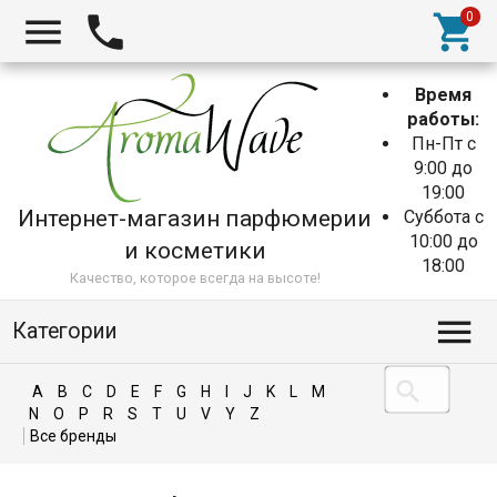
Время
работы:
Пн-Пт с
9:00 до
19:00
Интернет-магазин парфюмерии
Суббота с
10:00 до
и косметики
18:00
Качество, которое всегда на высоте!
Категории
A
B
C
D
E
F
G
H
I
J
K
L
M
N
O
P
R
S
T
U
V
Y
Z