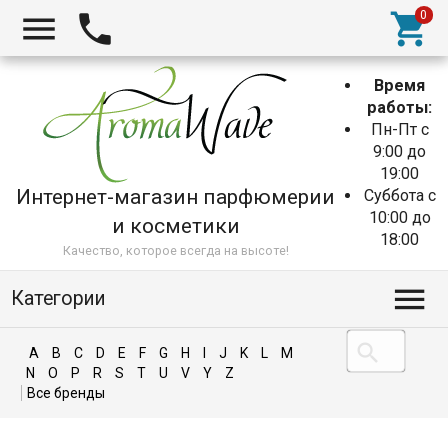
Время
работы:
Пн-Пт с
9:00 до
19:00
Интернет-магазин парфюмерии
Суббота с
10:00 до
и косметики
18:00
Качество, которое всегда на высоте!
Категории
A
B
C
D
E
F
G
H
I
J
K
L
M
N
O
P
R
S
T
U
V
Y
Z