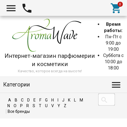
Время
работы:
Пн-Пт с
9:00 до
19:00
Интернет-магазин парфюмерии
Суббота с
10:00 до
и косметики
18:00
Качество, которое всегда на высоте!
Категории
A
B
C
D
E
F
G
H
I
J
K
L
M
N
O
P
R
S
T
U
V
Y
Z