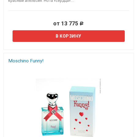
красный апельсин. Нота «сердца»:...
от 13 775
Р
Moschino Funny!