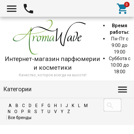
Время
работы:
Пн-Пт с
9:00 до
19:00
Интернет-магазин парфюмерии
Суббота с
10:00 до
и косметики
18:00
Качество, которое всегда на высоте!
Категории
A
B
C
D
E
F
G
H
I
J
K
L
M
N
O
P
R
S
T
U
V
Y
Z