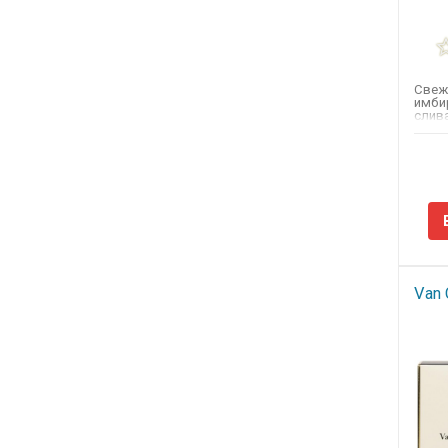
Свежи
имби
слив
нотам
Van 