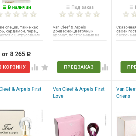
В наличии
Под заказ
е специи, такие как
Van Cleef & Arpels
Сказочная
рь, кардамон, перец
древесно-цветочный
своей гос
аются с цитрусовыми
аромат, построенный на
бесконеч
и бергамота,...
ноте фиалки. Другими
женственн
нотами являются...
понимать я
от 8 265
Нет в наличии
Нет 
Р
ПРЕДЗАКАЗ
ПР
Cleef & Arpels First
Van Cleef & Arpels First
Van Clee
Love
Oriens