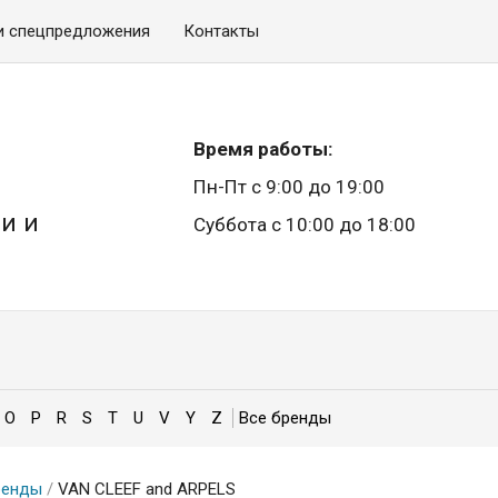
и спецпредложения
Контакты
Время работы:
Пн-Пт с 9:00 до 19:00
и и
Суббота с 10:00 до 18:00
O
P
R
S
T
U
V
Y
Z
ренды
/
VAN CLEEF and ARPELS