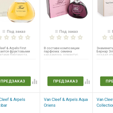
Под заказ
Под заказ
leef & Arpels First
В составе композиции
Знаменит
нается фруктовыми
парфюма: семена
Бернар Эл
атами бергамота,
кардамона, османтус,
создал эт
арина и черной
красный мандарин, пион,
ароматиче
дины....
иланг-иланг,...
ет в наличии
Нет в наличии
Нет 
ПРЕДЗАКАЗ
ПРЕДЗАКАЗ
ПР
Cleef & Arpels
Van Cleef & Arpels​ Aqua
Van Clee
ibar
Oriens
Collection