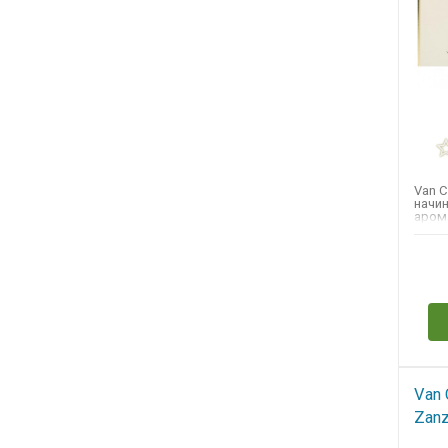
Van C
начи
аром
манд
сморо
Н
Van 
Zanz