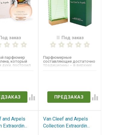
Под заказ
Под заказ
ый парфюмер
Парфюмерные
лена, который
составляющие достаточно
и духи, построил
традиционны – в верхних
скую историю...
нотах прохлада полыни и
лаванды,...
в наличии
Нет в наличии
ЕДЗАКАЗ
ПРЕДЗАКАЗ
f and Arpels
Van Cleef and Arpels
 Extraordin...
Collection Extraordin...