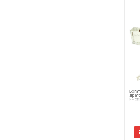
Бога
драго
имбир
гвоз
дарят