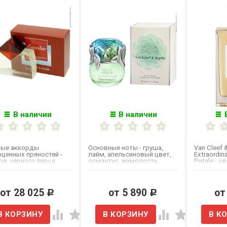
В наличии
В наличии
тые аккорды
Основные ноты - груша,
Van Cleef 
ценных пряностей -
лайм, апельсиновый цвет,
Extraordina
я, черного перца,
османтус, жимолость,
Petale - ц
дики и кардамона
мускус и амбра.
коктейль 
 сердцу...
от 28 025
от 5 890
от
Р
Р