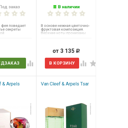
Под заказ
В наличии
 фея поведает
В основе нежная цветочно-
тье секреты
фруктовая композиция.
ной
Верхние ноты пронизаны
ости, научит
ледяной свежестью
зык...
розового...
в наличии
от 3 135
Р
ЕДЗАКАЗ
f & Arpels
Van Cleef & Arpels Tsar