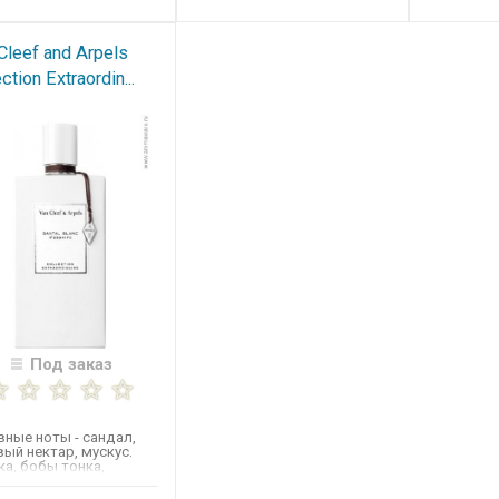
Cleef and Arpels
ction Extraordin...
Под заказ
ные ноты - сандал,
ый нектар, мускус.
а, бобы тонка,
ин и мандарин.