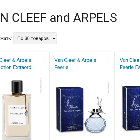
N CLEEF and ARPELS
жать:
Cleef & Arpels
Van Cleef & Arpels
Van Clee
ction Extraord...
Feerie
Feerie Ea