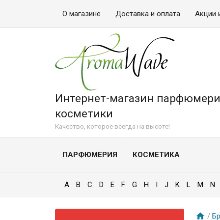
О магазине
Доставка и оплата
Акции 
Интернет-магазин парфюмери
косметики
Качество, которое всегда на высоте!
ПАРФЮМЕРИЯ
КОСМЕТИКА
A
B
C
D
E
F
G
H
I
J
K
L
M
N
/
Б