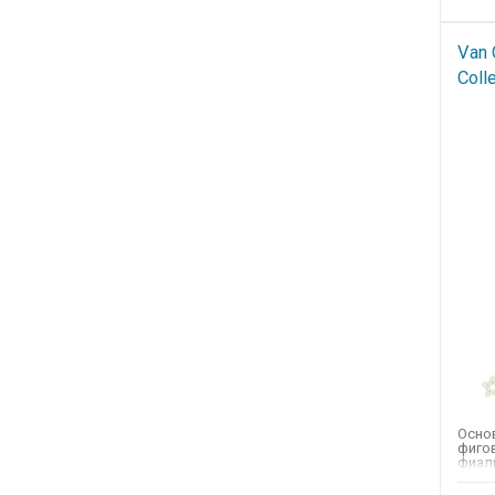
Van 
Colle
Основ
фигов
фиалк
бензо