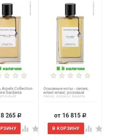
В наличии
В наличии
& Arpels Collection
Основные ноты - лилия,
ire Gardenia
иланг-иланг, розовый
веточный
перец, корица, ваниль,
раскрывается...
пудровые ноты и сандал.
 8 265
от 16 815
Р
Р