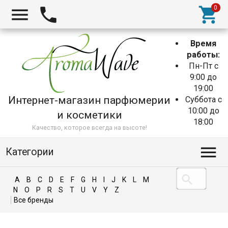
Время
работы:
Пн-Пт с
9:00 до
19:00
Интернет-магазин парфюмерии
Суббота с
10:00 до
и косметики
18:00
Качество, которое всегда на высоте!
Категории
A
B
C
D
E
F
G
H
I
J
K
L
M
N
O
P
R
S
T
U
V
Y
Z