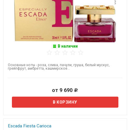
В наличии
Основные ноты - ​роза, слива, пачули, груша, белый мускус,
грейпфрут, амбретта, кашмирское...
от 9 690
Р
Escada Fiesta Carioca