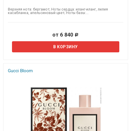
Верхняя нота: бергамот; Ноты сердца: иланг-иланг, лилия
касабланка, апельсиновый цвет; Ноты базы:...
от 6 840
Р
Gucci Bloom