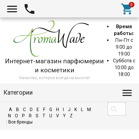
Время
работы:
Пн-Пт с
9:00 до
19:00
Интернет-магазин парфюмерии
Суббота с
10:00 до
и косметики
18:00
Качество, которое всегда на высоте!
Категории
A
B
C
D
E
F
G
H
I
J
K
L
M
N
O
P
R
S
T
U
V
Y
Z