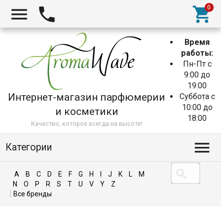
Время
работы:
Пн-Пт с
9:00 до
19:00
Интернет-магазин парфюмерии
Суббота с
10:00 до
и косметики
18:00
Качество, которое всегда на высоте!
Категории
A
B
C
D
E
F
G
H
I
J
K
L
M
N
O
P
R
S
T
U
V
Y
Z