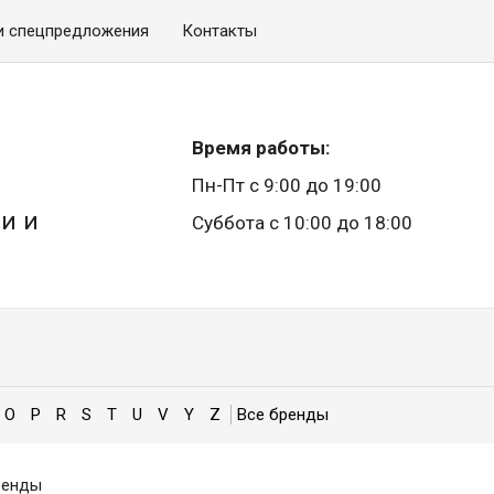
и спецпредложения
Контакты
Время работы:
Пн-Пт с 9:00 до 19:00
и и
Суббота с 10:00 до 18:00
O
P
R
S
T
U
V
Y
Z
енды