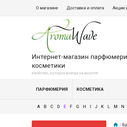
О магазине
Доставка и оплата
Акции 
Интернет-магазин парфюмери
косметики
Качество, которое всегда на высоте!
ПАРФЮМЕРИЯ
КОСМЕТИКА
A
B
C
D
E
F
G
H
I
J
K
L
M
N
/
Бр