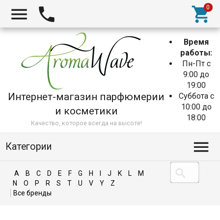
Время
работы:
Пн-Пт с
9:00 до
19:00
Интернет-магазин парфюмерии
Суббота с
10:00 до
и косметики
18:00
Качество, которое всегда на высоте!
Категории
A
B
C
D
E
F
G
H
I
J
K
L
M
N
O
P
R
S
T
U
V
Y
Z