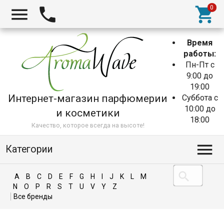
Время
работы:
Пн-Пт с
9:00 до
19:00
Интернет-магазин парфюмерии
Суббота с
10:00 до
и косметики
18:00
Качество, которое всегда на высоте!
Категории
A
B
C
D
E
F
G
H
I
J
K
L
M
N
O
P
R
S
T
U
V
Y
Z