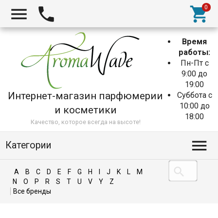
Время
работы:
Пн-Пт с
9:00 до
19:00
Интернет-магазин парфюмерии
Суббота с
10:00 до
и косметики
18:00
Качество, которое всегда на высоте!
Категории
A
B
C
D
E
F
G
H
I
J
K
L
M
N
O
P
R
S
T
U
V
Y
Z