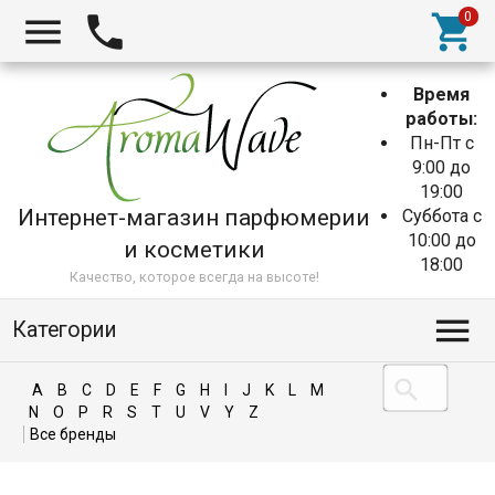
Время
работы:
Пн-Пт с
9:00 до
19:00
Интернет-магазин парфюмерии
Суббота с
10:00 до
и косметики
18:00
Качество, которое всегда на высоте!
Категории
A
B
C
D
E
F
G
H
I
J
K
L
M
N
O
P
R
S
T
U
V
Y
Z