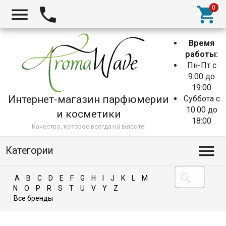
Время
работы:
Пн-Пт с
9:00 до
19:00
Интернет-магазин парфюмерии
Суббота с
10:00 до
и косметики
18:00
Качество, которое всегда на высоте!
Категории
A
B
C
D
E
F
G
H
I
J
K
L
M
N
O
P
R
S
T
U
V
Y
Z