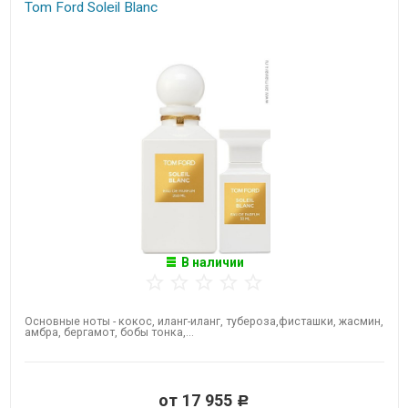
Tom Ford Soleil Blanc
В наличии
Основные ноты - кокос, иланг-иланг, тубероза,фисташки, жасмин,
амбра, бергамот, бобы тонка,...
от 17 955
Р