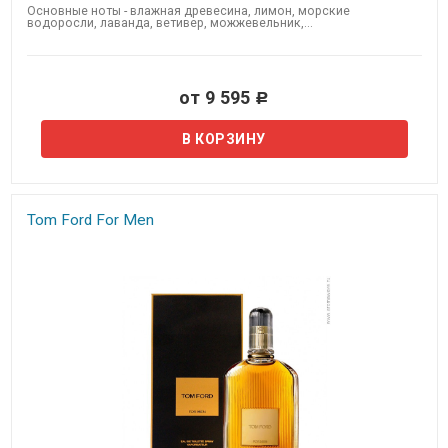
Основные ноты - влажная древесина, лимон, морские
водоросли, лаванда, ветивер, можжевельник,...
от 9 595
Р
Tom Ford For Men