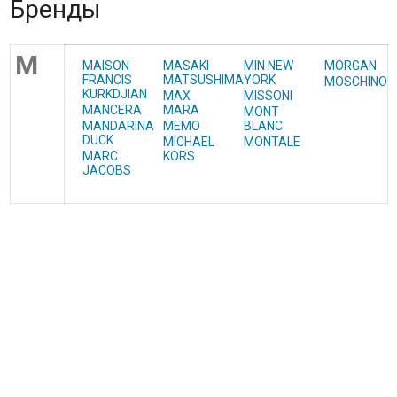
Бренды
M
MAISON
MASAKI
MIN NEW
MORGAN
FRANCIS
MATSUSHIMA
YORK
MOSCHINO
KURKDJIAN
MAX
MISSONI
MANCERA
MARA
MONT
MANDARINA
MEMO
BLANC
DUCK
MICHAEL
MONTALE
MARC
KORS
JACOBS