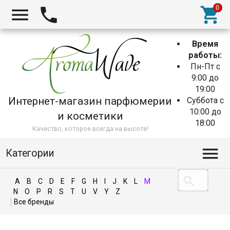
Время
работы:
Пн-Пт с
9:00 до
19:00
Интернет-магазин парфюмерии
Суббота с
10:00 до
и косметики
18:00
Качество, которое всегда на высоте!
Категории
A
B
C
D
E
F
G
H
I
J
K
L
M
N
O
P
R
S
T
U
V
Y
Z