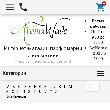
Время
работы:
Пн-Пт с
9:00 до
19:00
Интернет-магазин парфюмерии
Суббота с
10:00 до
и косметики
18:00
Качество, которое всегда на высоте!
Категории
A
B
C
D
E
F
G
H
I
J
K
L
M
N
O
P
R
S
T
U
V
Y
Z