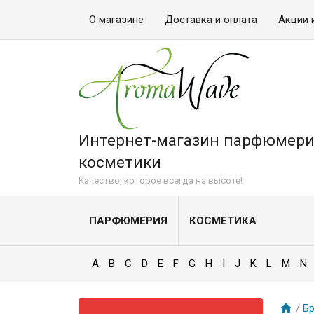
О магазине
Доставка и оплата
Акции 
Интернет-магазин парфюмери
косметики
Качество, которое всегда на высоте!
ПАРФЮМЕРИЯ
КОСМЕТИКА
A
B
C
D
E
F
G
H
I
J
K
L
M
N
/
Б