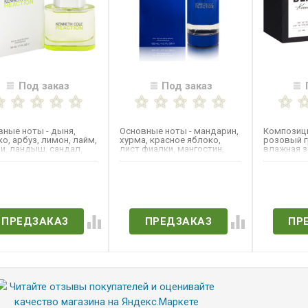
Под заказ
Под заказ
ные ноты - дыня,
Основные ноты - мандарин,
Композици
о, арбуз, лимон, лайм,
хурма, красное яблоко,
розовый г
и, ландыш, сандал,
лист фиалки, мангостин,
влажная з
с.
кардамон, лимон,...
перец, ле
текилы,...
ет в наличии
Нет в наличии
Нет 
ПРЕДЗАКАЗ
ПРЕДЗАКАЗ
ПР