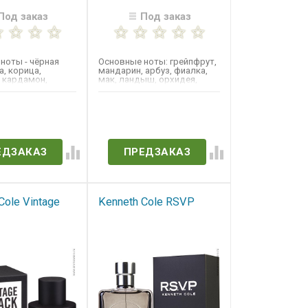
Под заказ
Под заказ
ноты - чёрная
Основные ноты: грейпфрут,
, корица,
мандарин, арбуз, фиалка,
 кардамон,
мак, ландыш, орхидея,
кожа, лилия,
ветивер, древесина...
.
в наличии
Нет в наличии
ЕДЗАКАЗ
ПРЕДЗАКАЗ
Cole Vintage
Kenneth Cole​ RSVP