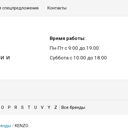
и спецпредложения
Контакты
Время работы:
Пн-Пт с 9:00 до 19:00
и и
Суббота с 10:00 до 18:00
O
P
R
S
T
U
V
Y
Z
ренды
/
KENZO