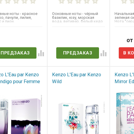
вные ноты - красное
Основные ноты - чёрный
Начальная
о, пачули, лилия,
базилик, юзу, морская
зеленая с
 и пион.
вода, ветивер, белый кедр
Нота "сер
и лайм.
жасмин, ам
ет в наличии
Нет в наличии
от
ПРЕДЗАКАЗ
ПРЕДЗАКАЗ
o L'Eau par Kenzo
Kenzo L'Eau par Kenzo
Kenzo L'
Indigo pour Femme
Wild
Mirror Edi