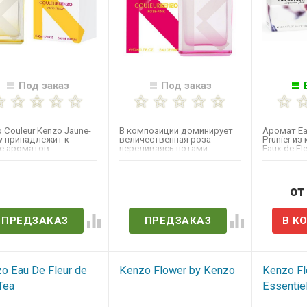
Под заказ
Под заказ
 Couleur Kenzo Jaune-
В композиции доминирует
Аромат Eau
w принадлежит к
величественная роза
Prunier из
е ароматов -
переливаясь нотами
Eaux de Fle
чные. В верхних нотах
грейпфрута, ангелики и
дома Kenz
шафрана....
ет в наличии
Нет в наличии
от
ПРЕДЗАКАЗ
ПРЕДЗАКАЗ
o Eau De Fleur de
Kenzo Flower by Kenzo
Kenzo Fl
Tea
Essentie