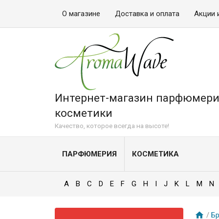
О магазине
Доставка и оплата
Акции 
Интернет-магазин парфюмери
косметики
Качество, которое всегда на высоте!
ПАРФЮМЕРИЯ
КОСМЕТИКА
A
B
C
D
E
F
G
H
I
J
K
L
M
N
/
Б