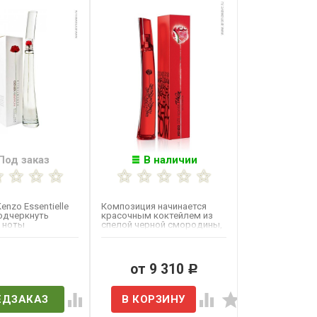
Под заказ
В наличии
Kenzo Essentielle
Композиция начинается
одчеркнуть
красочным коктейлем из
 ноты
спелой черной смородины,
ной композиции,
пикантного ревеня и...
..
в наличии
от 9 310
Р
ЕДЗАКАЗ