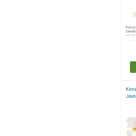
Kenzo
симв
ногам
- в о
арома
Н
Kenz
Jaun