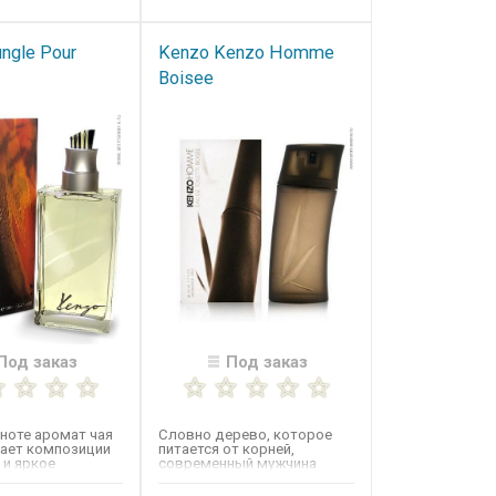
ngle Pour
Kenzo Kenzo Homme
Boisee​
Под заказ
Под заказ
 ноте аромат чая
Словно дерево, которое
ает композиции
питается от корней,
и яркое
современный мужчина
. "Сердце" из...
Kenzo получает свою силу
от самой...