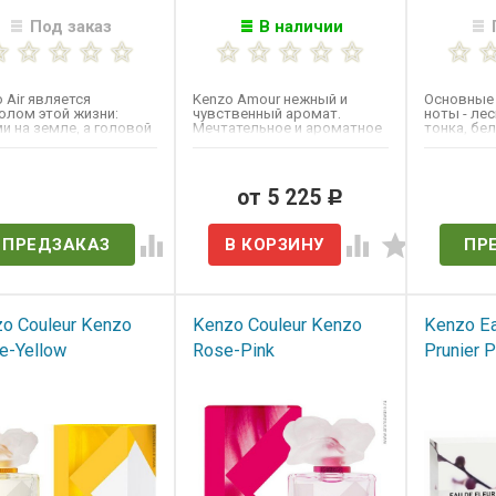
Под заказ
В наличии
 Air является
Kenzo Amour нежный и
Основные 
олом этой жизни:
чувственный аромат.
ноты - ле
и на земле, а головой
Мечтательное и ароматное
тонка, бе
блаках. Основой
путешествие в Азию.
розовый п
та...
Аромат...
ноты -...
ет в наличии
от 5 225
Нет 
Р
ПРЕДЗАКАЗ
ПР
o Couleur Kenzo
Kenzo Couleur Kenzo
Kenzo Ea
e-Yellow
Rose-Pink
Prunier 