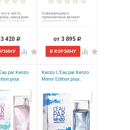
 нота: мята,
Освежающий и
ирень, мандарин.
гармоничный аромат
дца": водяной
начинается с тонких
ариллис,...
озоновых ноток,
смешанных с искрящимся...
 3 420
от 3 895
Р
Р
Eau par Kenzo​
Kenzo L'Eau par Kenzo​
tion pour...
Mirror Edition pour...