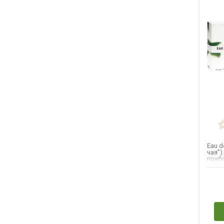
Eau d
чая”)
приб
песок
он...
Н