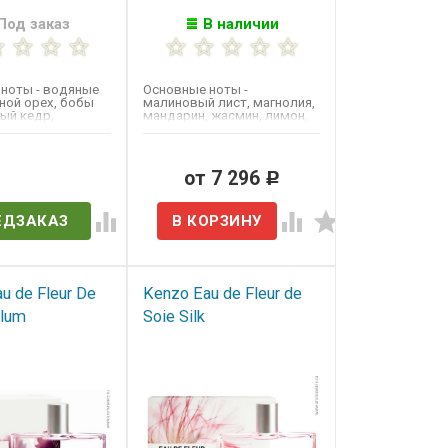
Под заказ
В наличии
ноты - водяные
Основные ноты -
сной орех, бобы
малиновый лист, магнолия,
лый кедр,
мандарин, жасмин, лимон,
ерец, зелёные
ветивер, молекула
гедион,...
в наличии
от 7 296
Р
ЕДЗАКАЗ
u de Fleur De
Kenzo Eau de Fleur de
Plum
Soie Silk