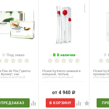
Под заказ
В наличии
e Fleu de The (“цветы
Flower by Kenzo нежный и
Flower by 
. Аромат, как
изящный, теплый,
призван п
режный морской
цветочно-пудровый
ключевые
, согретый на солнце,
аромат. Начальные ноты:
оригиналь
пармская...
созданной.
ет в наличии
от 4 940
Нет 
Р
ПРЕДЗАКАЗ
ПР