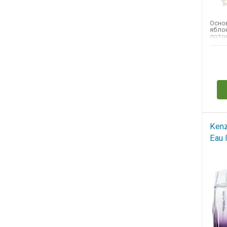
Осно
яблок
лотос
Н
Kenz
Eau 