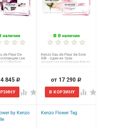
В наличии
В наличии
 de Fleur De
Kenzo Eau de Fleur de Soie
 коллекции Les
Silk - один из трех
ur Collection
ароматов коллекции Kenzo
o посвящен...
Les Eaux de Fleur, тема...
 4 845
от 17 290
Р
Р
ower by Kenzo
Kenzo Flower Tag
lle