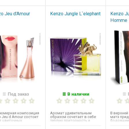
o Jeu d’Amour
Kenzo Jungle L`elephant
Kenzo Ju
Homme
Под заказ
В наличии
юмерная композиция
Аромат удивительным
В верхней
 Jeu d Amour состоит
образом сочетает в себе
матэ прид
от цветочных
теплую приторность и
бодрящее 
атов фрезии и
древесно-амбровые
настроение
нящей...
ноты,...