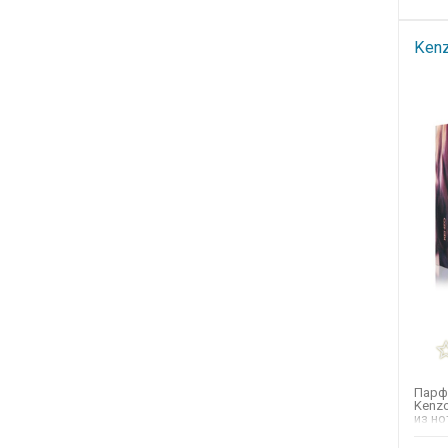
Kenz
Парф
Kenzo
из н
аром
дурма