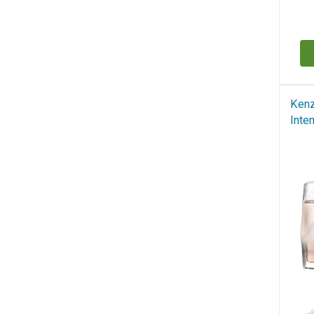
Н
Kenz
Inte