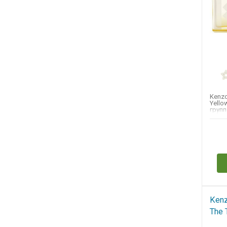
Kenzo
Yello
групп
цвето
-...
Н
Kenz
The 