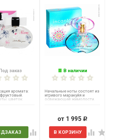
Под заказ
В наличии
ация аромата:
Начальные ноты состоят из
-фруктовый.
игривого маракуйя и
оты: цветок
освежающей жимолости.
а, фрезия. Ноты
«Сердце» раскрывается...
в наличии
от 1 995
Р
ЕДЗАКАЗ