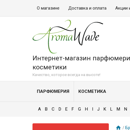
О магазине
Доставка и оплата
Акции 
Интернет-магазин парфюмери
косметики
Качество, которое всегда на высоте!
ПАРФЮМЕРИЯ
КОСМЕТИКА
A
B
C
D
E
F
G
H
I
J
K
L
M
N
/
Б