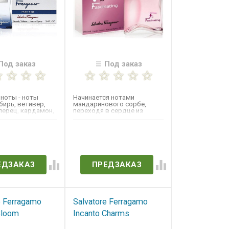
Под заказ
Под заказ
ноты - ноты
Начинается нотами
бирь, ветивер,
мандаринового сорбе,
ерец, кардамон,
переходя в сердце из
ирджинии и
жасмина самбак, и шлейф
из...
в наличии
Нет в наличии
ЕДЗАКАЗ
ПРЕДЗАКАЗ
e Ferragamo
Salvatore Ferragamo
Bloom
Incanto Charms