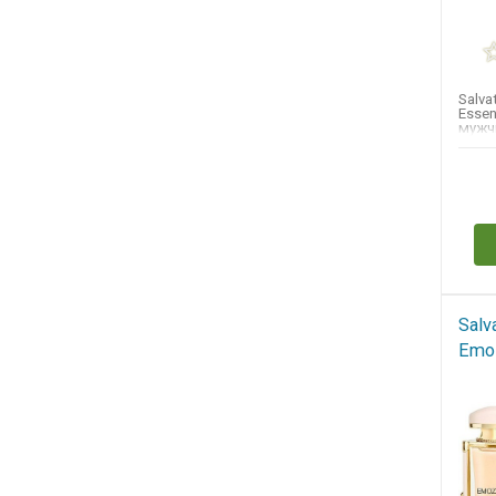
Salva
Essen
мужч
групп
Н
Salv
Emo