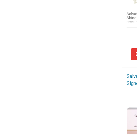
Salva
Shine
прина
цвето
Salv
Sign