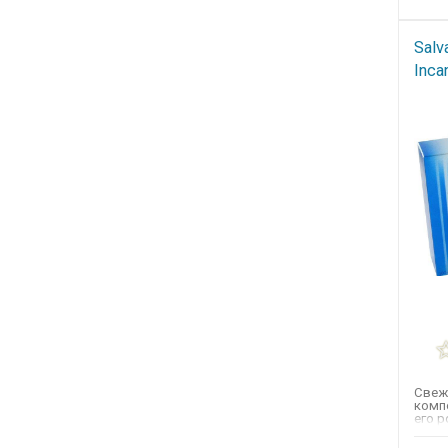
Salv
Inca
Свеж
комп
его 
хара
мечты