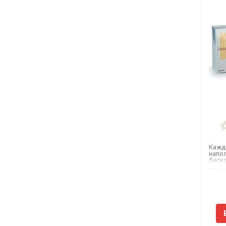
Кажда
напо
беск
окуты