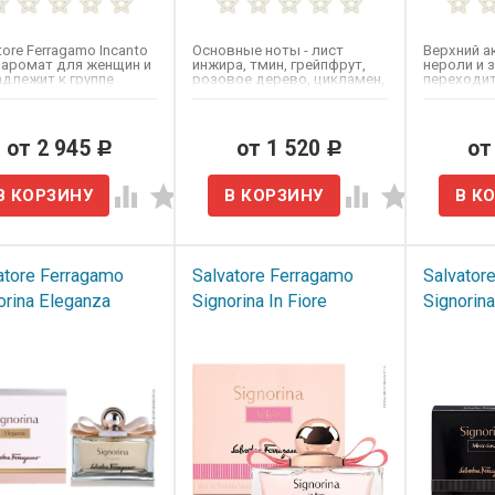
tore Ferragamo Incanto
Основные ноты - лист
Верхний а
​ аромат для женщин и
инжира, тмин, грейпфрут,
нероли и 
длежит к группе
розовое дерево, цикламен,
переходит
чные фруктовые....
герань, нероли, гвоздика,...
богатое н
от 2 945
от 1 520
от
Р
Р
atore Ferragamo
Salvatore Ferragamo
Salvator
orina Eleganza
Signorina In Fiore
Signorin