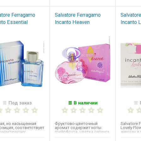
atore Ferragamo
Salvatore Ferragamo
Salvator
nto Essential
Incanto Heaven
Incanto 
Под заказ
В наличии
ая, но насыщенная
Фруктово-цветочный
Salvatore 
озиция, соответствует
аромат содержит ноты
Lovely Flo
романтичному
грейпфрута, цветка серинга,
женщин и 
ктеру, пробуждает
яблока, розового пиона,...
группе фру
 и...