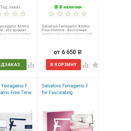
Под заказ
В наличии
 Ferragamo Attimo
Salvatore Ferragamo Attimo
le​ - это аромат
Pour Homme​ - восточная
н и принадлежит
древесная композиция для
мужчин.​ Основные...
в наличии
от 6 650
Р
ЕДЗАКАЗ
e Ferragamo F
Salvatore Ferragamo F
gamo Free Time​
for Fascinating