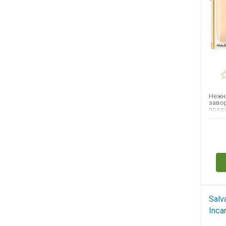
Нежны
заво
пред
Комп
как...
Н
Salv
Inca