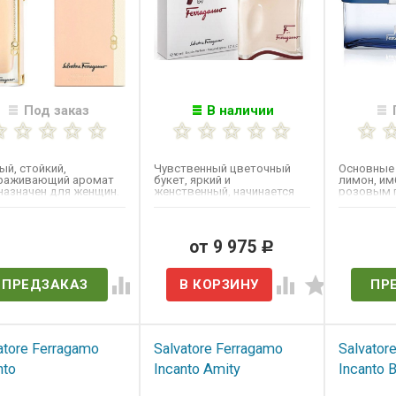
Под заказ
В наличии
й, стойкий,
Чувственный цветочный
Основные 
раживающий аромат
букет, яркий и
лимон, им
назначен для женщин.
женственный, начинается
розовым п
озиция анонсируется
нотами апельсинового
кедр из В
цвета,...
мускус.
ет в наличии
от 9 975
Нет 
Р
ПРЕДЗАКАЗ
ПР
atore Ferragamo
Salvatore Ferragamo
Salvator
nto
Incanto Amity
Incanto 