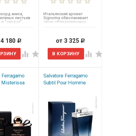
ккорд аниса,
Итальянский аромат
зеленых листьев
Signorina​ обволакивает
 в "сердце",
свою обладательницу
асыщенными...
цветочной фруктовой
вуалью,...
 4 180
от 3 325
Р
Р
e Ferragamo
Salvatore Ferragamo
a Misteriosa
Subtil Pour Homme