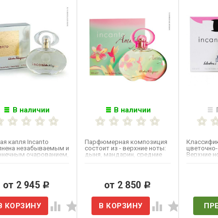
В наличии
В наличии
я капля Incanto​
Парфюмерная композиция
Классифик
лнена незабываемым и
состоит из - верхние ноты:
цветочно
онечным очарованием,
дыня, мандарин, средние
Верхние н
вая легкой дымкой...
ноты: жасмин, лотос,...
грейпфрут
сердца:...
от 2 945
от 2 850
Нет 
Р
Р
ПР