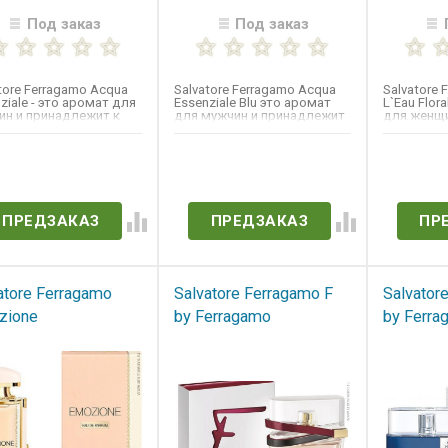
Под заказ
Под заказ
tore Ferragamo Acqua
​Salvatore Ferragamo Acqua
​Salvatore
ziale​ - это аромат для
Essenziale Blu​ это аромат
L`Eau Flora
ин и принадлежит к
для мужчин и принадлежит
для женщи
е фужерные....
к группе...
к группе...
ет в наличии
Нет в наличии
Нет 
ПРЕДЗАКАЗ
ПРЕДЗАКАЗ
ПР
atore Ferragamo
Salvatore Ferragamo F
Salvator
zione
by Ferragamo
by Ferra