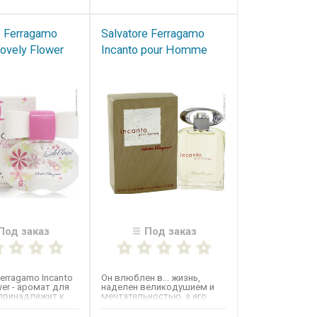
e Ferragamo
Salvatore Ferragamo
Lovely Flower
Incanto pour Homme
Под заказ
Под заказ
Ferragamo Incanto
Он влюблен в... жизнь,
wer​ - аромат для
наделен великодушием и
принадлежит к
мечтательностью, а его
ктовые...
пристальный взгляд...