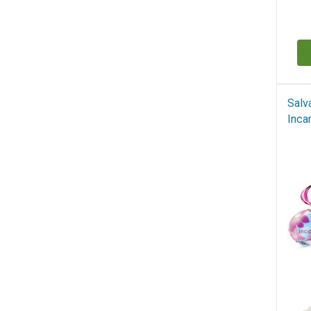
Н
Salv
Inca