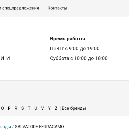
и спецпредложения
Контакты
Время работы:
Пн-Пт с 9:00 до 19:00
и и
Суббота с 10:00 до 18:00
O
P
R
S
T
U
V
Y
Z
ренды
/
SALVATORE FERRAGAMO