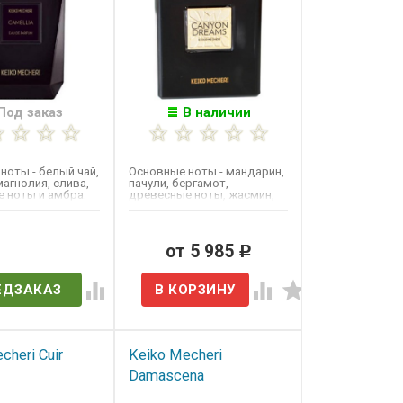
Под заказ
В наличии
ноты - белый чай,
Основные ноты - мандарин,
магнолия, слива,
пачули, бергамот,
 ноты и амбра.
древесные ноты, жасмин,
 2011 году.
ваниль и роза.​
в наличии
от 5 985
Р
ЕДЗАКАЗ
cheri Cuir
Keiko Mecheri
Damascena