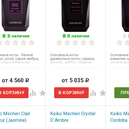
В наличии
В наличии
вные ноты - белый
Основные ноты -
Основные 
л​, роза, серая амбра,
древесные ноты, замша,
камелия, 
тонка и бензоин.
ваниль, амбра, шафран,
древесные
мандарин, красная роза и
Выпущен в
жасмин.
от 4 560
от 5 035
Нет 
Р
Р
ПР
o Mecheri Clair
Keiko Mecheri Crystal
Keiko Me
ur (Jasmine)
D`Ambre
Cordoba