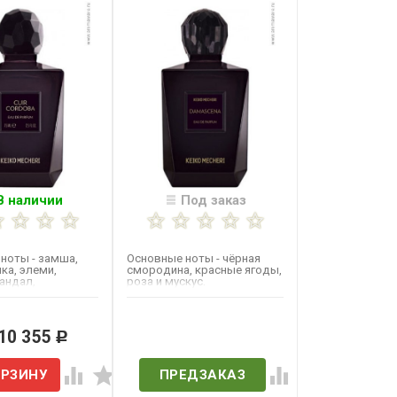
В наличии
Под заказ
ноты - замша,
Основные ноты - чёрная
ка, элеми,
смородина, красные ягоды,
сандал,
роза и мускус.
, пачули и белый
 10 355
Нет в наличии
Р
ПРЕДЗАКАЗ