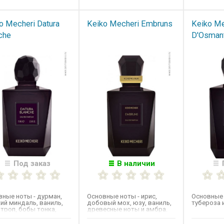
o Mecheri Datura
Keiko Mecheri Embruns
Keiko Me
che
D'Osman
Под заказ
В наличии
ные ноты - дурман,
Основные ноты​ - ирис,
Основные 
ий миндаль, ваниль,
добовый мох, юзу, ваниль,
тубероза 
троп, бобы тонка,
древесные ноты и амбра.
оза и мирра.