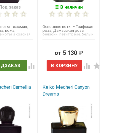
Под заказ
В наличии
ноты - жасмин,
Основные ноты – Таифская
а, кожа,
роза, Дамасская роза,
 ноты и красная
бензоин, петитгрейн, белый
щен в 2010 году.
сандал, ваниль и бобы...
в наличии
от 5 130
Р
ЕДЗАКАЗ
cheri Camellia
Keiko Mecheri Canyon
Dreams