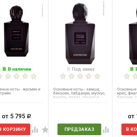
В наличии
Под заказ
вные ноты - жасмин и
Основные ноты - замша,
Основные 
грейн.
бензоин, лабданум, мускус,
ирис, фиал
ваниль, ладан, сандал и
бензоин, 
зелёные ноты.
боярышник
кедр.
от 5 795
Нет в наличии
от
Р
ПРЕДЗАКАЗ