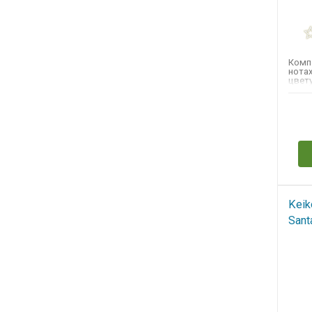
Комп
нотах
цвет
цибет
жасми
Н
Keik
Sant