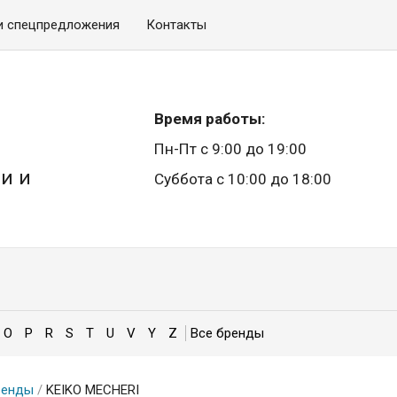
и спецпредложения
Контакты
Время работы:
Пн-Пт с 9:00 до 19:00
и и
Суббота с 10:00 до 18:00
O
P
R
S
T
U
V
Y
Z
ренды
/
KEIKO MECHERI