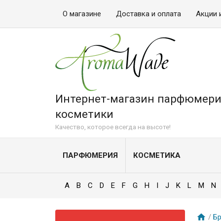
О магазине
Доставка и оплата
Акции 
Интернет-магазин парфюмери
косметики
Качество, которое всегда на высоте!
ПАРФЮМЕРИЯ
КОСМЕТИКА
A
B
C
D
E
F
G
H
I
J
K
L
M
N
/
Б