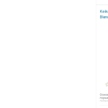
Keik
Blan
Основ
горьк
гелио
тубер