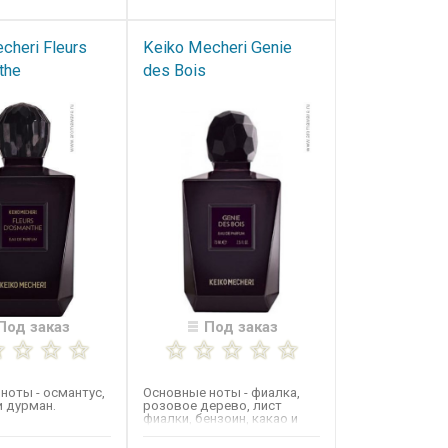
cheri Fleurs
Keiko Mecheri Genie
the
des Bois
Под заказ
Под заказ
ноты - османтус,
Основные ноты -​ фиалка,
и дурман.
розовое дерево, лист
фиалки, бензоин, какао и
бобы тонка.