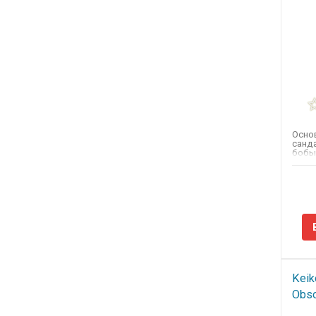
Осно
санда
бобы 
Keik
Obsc