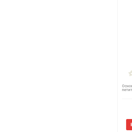
Осно
петит