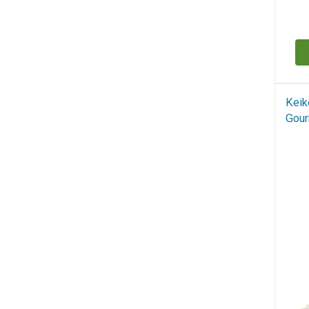
Н
Keik
Gour