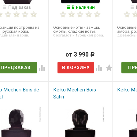
Под заказ
В наличии
озиция построена на
Основные ноты - замша,
Основные 
: русская кожа,
смолы, сладкие ноты,
амбра, роз
ущий мандарин,
бергамот и Турецкая роза.
древесные
ин и ночной цветок
роза. Выпу
на,...
ет в наличии
от 3 990
Нет 
Р
ПРЕДЗАКАЗ
ПР
o Mecheri Bois de
Keiko Mecheri Bois
Keiko Me
al
Satin