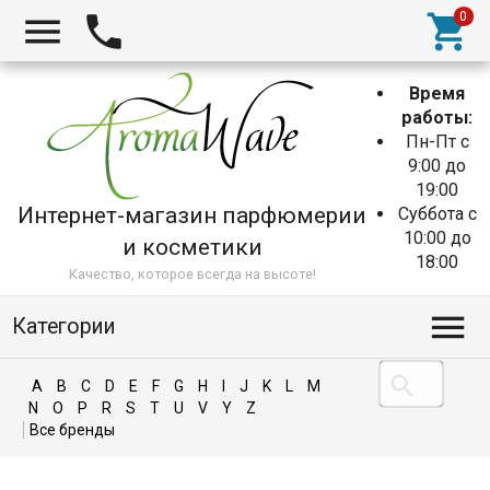
Время
работы:
Пн-Пт с
9:00 до
19:00
Интернет-магазин парфюмерии
Суббота с
10:00 до
и косметики
18:00
Качество, которое всегда на высоте!
Категории
A
B
C
D
E
F
G
H
I
J
K
L
M
N
O
P
R
S
T
U
V
Y
Z