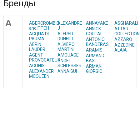
Бренды
A
ABERCROMBIE
ALEXANDRE
ANNAYAKE
ASGHARALI
and FITCH
J
ANNICK
ATTAR
ACQUA DI
ALFRED
GOUTAL
COLLECTION
PARMA
DUNHILL
ANTONIO
AZZARO
AERIN
ALVIERO
BANDERAS
AZZEDINE
LAUDER​
MARTINI
ARAMIS
ALAIA
AGENT
AMOUAGE
ARMAND
PROVOCATEUR
ANGEL
BASI
AGONIST
SCHLESSER
ARMANI
ALEXANDER
ANNA SUI
GIORGIO
MCQUEEN