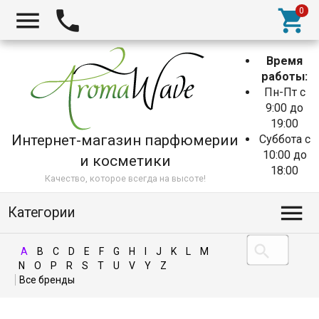
Время
работы:
Пн-Пт с
9:00 до
19:00
Интернет-магазин парфюмерии
Суббота с
10:00 до
и косметики
18:00
Качество, которое всегда на высоте!
Категории
A
B
C
D
E
F
G
H
I
J
K
L
M
N
O
P
R
S
T
U
V
Y
Z