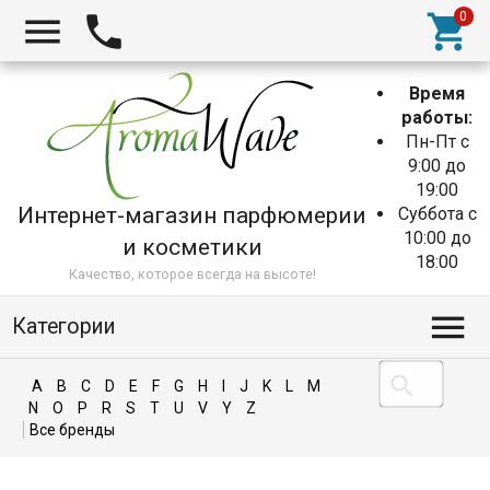
Время
работы:
Пн-Пт с
9:00 до
19:00
Интернет-магазин парфюмерии
Суббота с
10:00 до
и косметики
18:00
Качество, которое всегда на высоте!
Категории
A
B
C
D
E
F
G
H
I
J
K
L
M
N
O
P
R
S
T
U
V
Y
Z