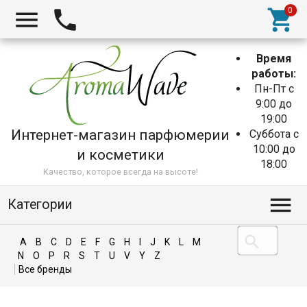
Время
работы:
Пн-Пт с
9:00 до
19:00
Интернет-магазин парфюмерии
Суббота с
10:00 до
и косметики
18:00
Качество, которое всегда на высоте!
Категории
A
B
C
D
E
F
G
H
I
J
K
L
M
N
O
P
R
S
T
U
V
Y
Z