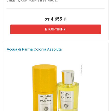
сандала, иланг-иланга и ветивера....
от 4 655
Р
Acqua di Parma Colonia Assoluta