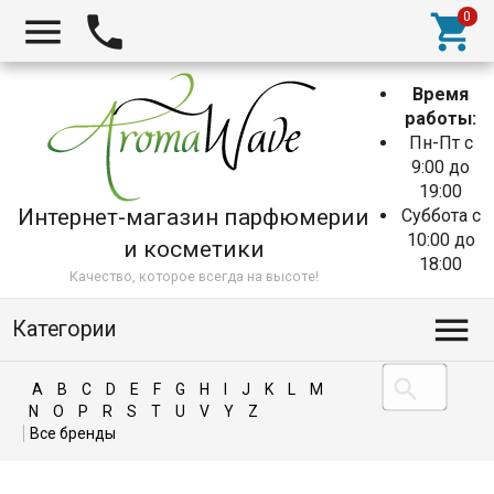
Время
работы:
Пн-Пт с
9:00 до
19:00
Интернет-магазин парфюмерии
Суббота с
10:00 до
и косметики
18:00
Качество, которое всегда на высоте!
Категории
A
B
C
D
E
F
G
H
I
J
K
L
M
N
O
P
R
S
T
U
V
Y
Z