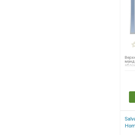
Верхн
манд
яблок
жасм
персик
Н
Salv
Ho