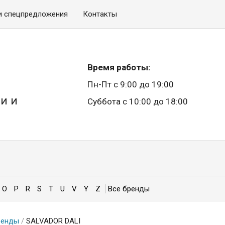
и спецпредложения
Контакты
Время работы:
Пн-Пт с 9:00 до 19:00
и и
Суббота с 10:00 до 18:00
O
P
R
S
T
U
V
Y
Z
ренды
/
SALVADOR DALI