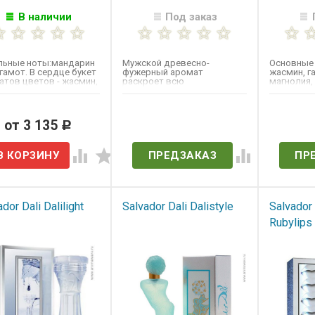
В наличии
Под заказ
льные ноты:мандарин
Мужской древесно-
Основные 
гамот. В сердце букет
фужерный аромат
жасмин, г
атов цветов - жасмин,
раскроет всю
магнолия,
 роза,...
экстраординарность
зелёные но
характера и загадочность
сильной...
от 3 135
Нет в наличии
Нет 
Р
ПРЕДЗАКАЗ
ПР
dor Dali Dalilight
Salvador Dali Dalistyle
Salvador 
Rubylips