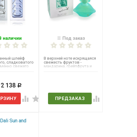
В наличии
Под заказ
ранный шлейф
В верхней ноте искрящаяся
ого, сладковатого
свежесть фруктов -
менно свежего
мандарина, грейпфрута и
вплетены
персика. "Сердце"...
..
 2 138
Нет в наличии
Р
ПРЕДЗАКАЗ
Dali Sun and