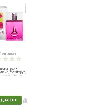
Под заказ
ноты - роза,
блоко, грейпфрут,
ергамот, фиалка,
ндал,...
в наличии
ЕДЗАКАЗ