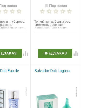
Под заказ
Под заказ
ноты - тубероза,
Тонкий запах белых роз,
ардения,
свежесть весенних
 древесные ноты,
ландышей. Создание
ты, махагони,...
флакона вдохновила
картина...
в наличии
Нет в наличии
ЕДЗАКАЗ
ПРЕДЗАКАЗ
Dali Eau de
Salvador Dali Laguna