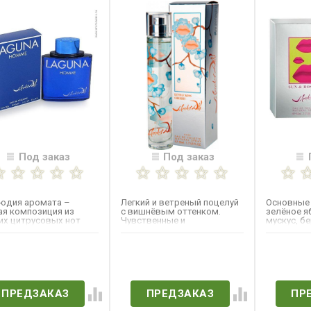
Под заказ
Под заказ
юдия аромата –
Легкий и ветреный поцелуй
Основные 
ая композиция из
с вишнёвым оттенком.
зелёное я
их цитрусовых нот
Чувственные и
мускус, б
арина, лайма,
одновременно прохладные
ландыш, са
мота....
ноты...
ет в наличии
Нет в наличии
Нет 
ПРЕДЗАКАЗ
ПРЕДЗАКАЗ
ПР