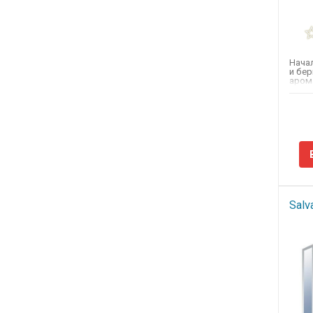
Нача
и бер
аром
лилия,
Salva