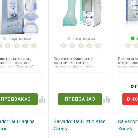
Под заказ
Под заказ
ие ноты: лимон,
Верхняя композиция
В многог
арин и красное
состоит из тонких
этого ярк
о; ноты "сердца":
вкраплений водного
и одновре
ин, кувшинка и
лотоса, средняя -
парфюма 
;...
сочетание роскошной...
бодрящие.
ет в наличии
Нет в наличии
от
ПРЕДЗАКАЗ
ПРЕДЗАКАЗ
ador Dali Laguna
Salvador Dali Little Kiss
Salvador 
mme
Cherry
Roses