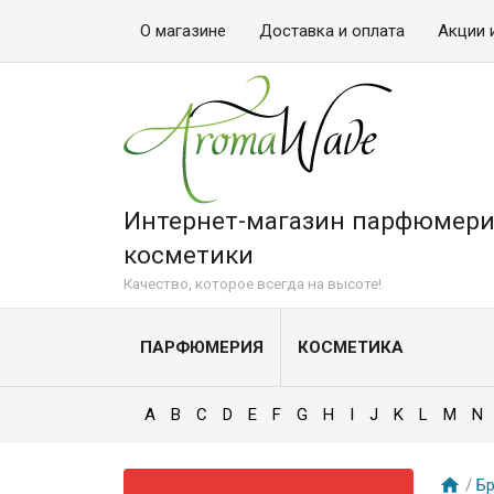
О магазине
Доставка и оплата
Акции 
Интернет-магазин парфюмери
косметики
Качество, которое всегда на высоте!
ПАРФЮМЕРИЯ
КОСМЕТИКА
A
B
C
D
E
F
G
H
I
J
K
L
M
N
/
Б