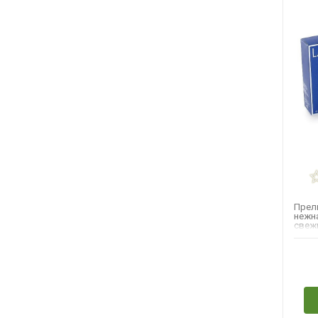
Прел
нежн
свеж
манд
берга
Н