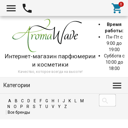
Время
работы:
Пн-Пт с
9:00 до
19:00
Интернет-магазин парфюмерии
Суббота с
10:00 до
и косметики
18:00
Качество, которое всегда на высоте!
Категории
A
B
C
D
E
F
G
H
I
J
K
L
M
N
O
P
R
S
T
U
V
Y
Z