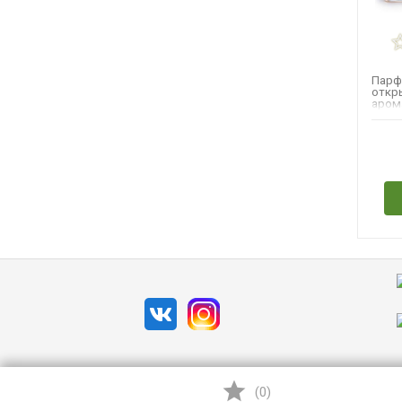
Парф
откр
аром
доста
Н
(
0
)