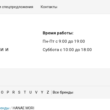
и спецпредложения
Контакты
Время работы:
Пн-Пт с 9:00 до 19:00
и и
Суббота с 10:00 до 18:00
O
P
R
S
T
U
V
Y
Z
ренды
/
HANAE MORI