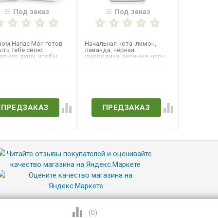
Под заказ
Под заказ
юм Hanae Mori готов
Начальная нота: лимон,
ыть тебе свою
лаванда, черная
атную душу, чтобы
смородина, зеленые ноты
вить чувственное...
мяты. Нота "сердца": ирис,
жасмин,...
ет в наличии
Нет в наличии
ПРЕДЗАКАЗ
ПРЕДЗАКАЗ
(
0
)