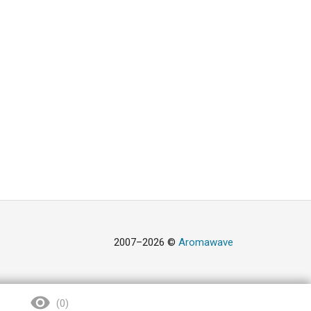
2007–2026 ©
Aromawave
(
0
)