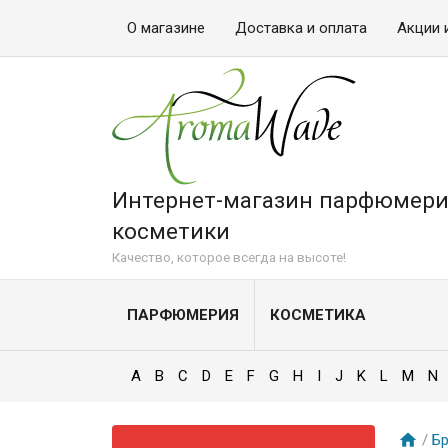
О магазине
Доставка и оплата
Акции 
Интернет-магазин парфюмери
косметики
Качество, которое всегда на высоте!
ПАРФЮМЕРИЯ
КОСМЕТИКА
A
B
C
D
E
F
G
H
I
J
K
L
M
N
/
Б