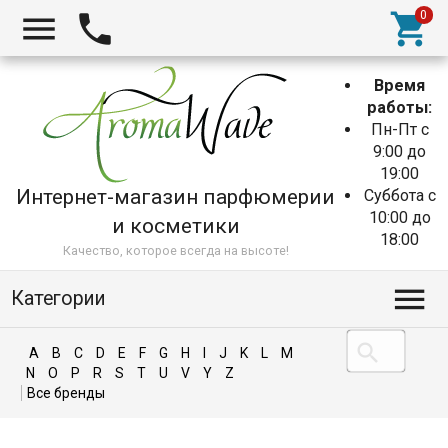
Время
работы:
Пн-Пт с
9:00 до
19:00
Интернет-магазин парфюмерии
Суббота с
10:00 до
и косметики
18:00
Качество, которое всегда на высоте!
Категории
A
B
C
D
E
F
G
H
I
J
K
L
M
N
O
P
R
S
T
U
V
Y
Z