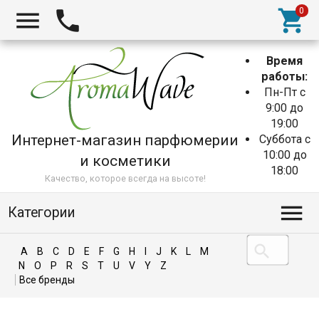
Время
работы:
Пн-Пт с
9:00 до
19:00
Интернет-магазин парфюмерии
Суббота с
10:00 до
и косметики
18:00
Качество, которое всегда на высоте!
Категории
A
B
C
D
E
F
G
H
I
J
K
L
M
N
O
P
R
S
T
U
V
Y
Z