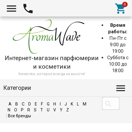
Время
работы:
Пн-Пт с
9:00 до
19:00
Интернет-магазин парфюмерии
Суббота с
10:00 до
и косметики
18:00
Качество, которое всегда на высоте!
Категории
A
B
C
D
E
F
G
H
I
J
K
L
M
N
O
P
R
S
T
U
V
Y
Z