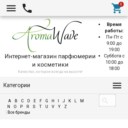
Время
работы:
Пн-Пт с
9:00 до
19:00
Интернет-магазин парфюмерии
Суббота с
10:00 до
и косметики
18:00
Качество, которое всегда на высоте!
Категории
A
B
C
D
E
F
G
H
I
J
K
L
M
N
O
P
R
S
T
U
V
Y
Z