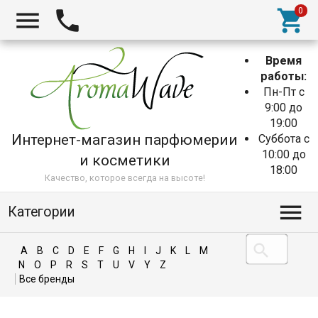
Время
работы:
Пн-Пт с
9:00 до
19:00
Интернет-магазин парфюмерии
Суббота с
10:00 до
и косметики
18:00
Качество, которое всегда на высоте!
Категории
A
B
C
D
E
F
G
H
I
J
K
L
M
N
O
P
R
S
T
U
V
Y
Z