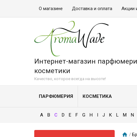
О магазине
Доставка и оплата
Акции 
Интернет-магазин парфюмери
косметики
Качество, которое всегда на высоте!
ПАРФЮМЕРИЯ
КОСМЕТИКА
A
B
C
D
E
F
G
H
I
J
K
L
M
N
/
Бр