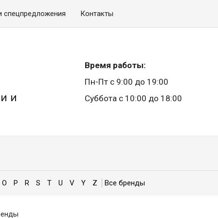
и спецпредложения
Контакты
Время работы:
Пн-Пт с 9:00 до 19:00
и и
Суббота с 10:00 до 18:00
O
P
R
S
T
U
V
Y
Z
енды